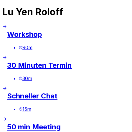
Lu Yen Roloff
Workshop
90
m
30 Minuten Termin
30
m
Schneller Chat
15
m
50 min Meeting