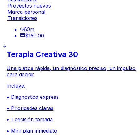
Proyectos nuevos
Marca personal
Transiciones
60
m
$150.00
Terapia Creativa 30
Una plática rápida, un diagnóstico preciso, un impulso
para decidir
Incluye:
• Diagnóstico express
• Prioridades claras
• 1 decisión tomada
• Mini-plan inmediato