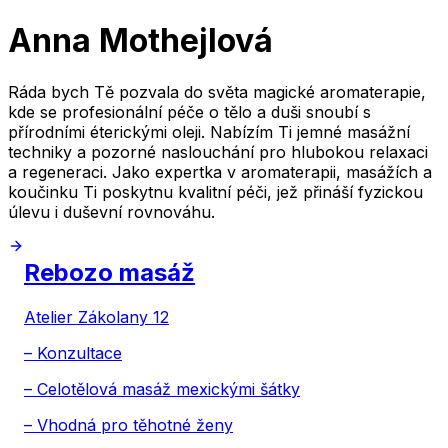
Anna Mothejlová
Ráda bych Tě pozvala do světa magické aromaterapie,
kde se profesionální péče o tělo a duši snoubí s
přírodními éterickými oleji. Nabízím Ti jemné masážní
techniky a pozorné naslouchání pro hlubokou relaxaci
a regeneraci. Jako expertka v aromaterapii, masážích a
koučinku Ti poskytnu kvalitní péči, jež přináší fyzickou
úlevu i duševní rovnováhu.
Rebozo masáž
Atelier Zákolany 12
– Konzultace
– Celotělová masáž mexickými šátky
– Vhodná pro těhotné ženy