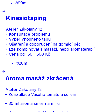
90
m
Kinesiotaping
Atelier Zákolany 12
- Konzultace problému
- Výběr vhodného tapu
- Ošetření a doporučení na domácí péči
- Lze kombinovat s masáží, nebo aromaterapií
- Cena od 150 - 500 Kč
20
m
Aroma masáž zkrácená
Atelier Zákolany 12
– Konzultace Vašeho tématu a sdílení
– 30 ml aroma směs na míru