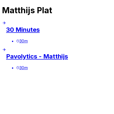
Matthijs Plat
30 Minutes
30
m
Pavolytics - Matthijs
30
m