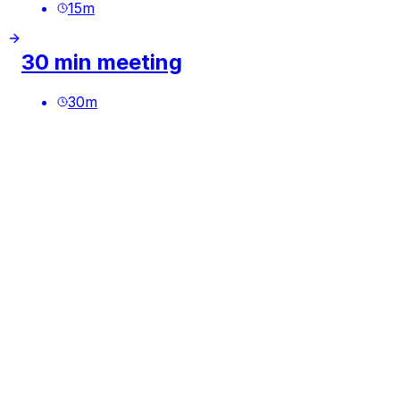
15
m
30 min meeting
30
m