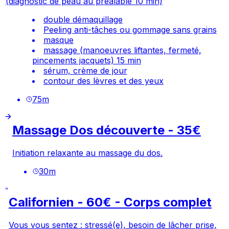
(diagnostic de peau au
préalable
10 min)
double démaquillage
Peeling anti-tâches ou gommage sans grains
masque
massage (manoeuvres liftantes, fermeté,
pincements jacquets) 15 min
sérum, crème de jour
contour des lèvres et des yeux
75
m
Massage Dos découverte - 35€
Initiation relaxante au massage du dos.
30
m
Californien - 60€ - Corps complet
Vous vous sentez : stressé(e), besoin de lâcher prise,