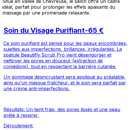
Situé en vallée de Chevreuse, le salon offre un cadre
idéal, parfait pour prolonger les effets apaisants du
massage par une promenade relaxante.
Soin du Visage Purifiant-65 €
Ce soin purifiant est pensé pour les peaux encombrées,
sujettes aux imperfections, brillances, irrégularités. La
spatule Beautifly Scrub Pro vient désengorger et
nettoyer les pores en douceur (extraction de
comédons), tout en respectant la barrière cutanée.
Un gommage désincrustant sera appliqué au préalable,
ainsi qu'un masque fraîcheur, et le soin sera parfait par
une crème anti-imperfections.
Résultats: Un teint frais, des pores lissés et une peau
prête à respirer.
Déroulement: