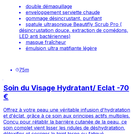
double démaquillage
enveloppement serviette chaude
gommage désincrustant, purifiant
spatule ultrasonique Beautifly Scrub Pro (
désincrustation douce, extraction de comédons,
LED anti bactériennes)
masque fraîcheur
émulsion ultra matifiante légère
75
m
Soin du Visage Hydratant/ Eclat -70
€
Offrez à votre peau une véritable infusion d'hydratation
et d'éclat, grâce à ce soin aux principes actifs multiples.
Conçu pour rétablir la barrière cutanée de la peau, ce
soin complet vient lisser les ridules de déshydratation,
détoxifier et corriger le teint terne ou fatigué.