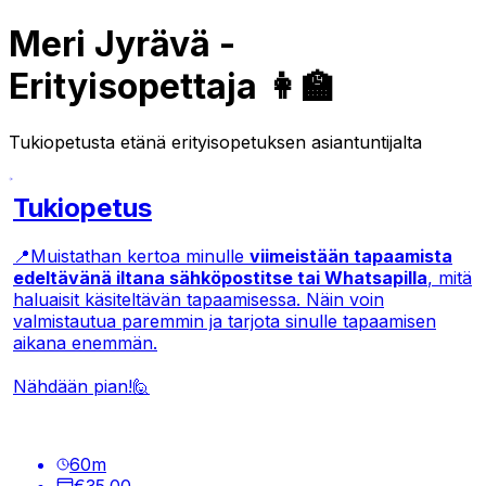
Meri Jyrävä -
Erityisopettaja 👩‍🏫
Tukiopetusta etänä erityisopetuksen asiantuntijalta
Tukiopetus
📍Muistathan kertoa minulle
viimeistään tapaamista
edeltävänä iltana sähköpostitse tai Whatsapilla
, mitä
haluaisit käsiteltävän tapaamisessa. Näin voin
valmistautua paremmin ja tarjota sinulle tapaamisen
aikana enemmän.
Nähdään pian!🙋
60
m
€35.00