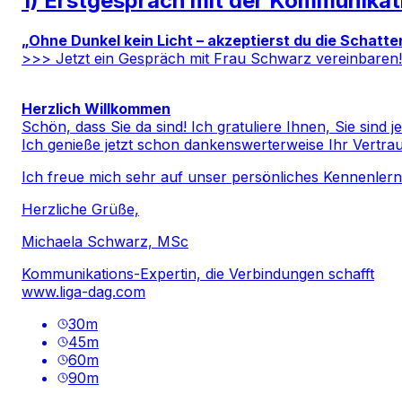
1) Erstgespräch mit der Kommunikati
„Ohne Dunkel kein Licht – akzeptierst du die Schatten
>>> Jetzt ein Gespräch mit Frau Schwarz vereinbaren!
Herzlich Willkommen
Schön, dass Sie da sind! Ich gratuliere Ihnen, Sie sind je
Ich genieße jetzt schon dankenswerterweise Ihr Vertra
Ich freue mich sehr auf unser persönliches Kennenlern
Herzliche Grüße,
Michaela Schwarz, MSc
Kommunikations-Expertin, die Verbindungen schafft
www.liga-dag.com
30
m
45
m
60
m
90
m