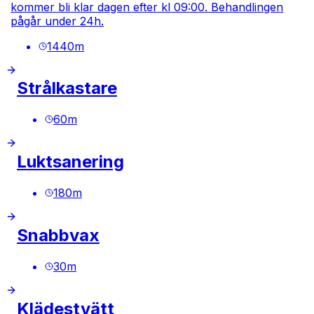
kommer bli klar dagen efter kl 09:00. Behandlingen
pågår under 24h.
1440
m
Strålkastare
60
m
Luktsanering
180
m
Snabbvax
30
m
Klädestvätt