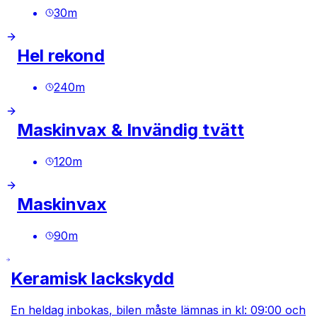
30
m
Hel rekond
240
m
Maskinvax & Invändig tvätt
120
m
Maskinvax
90
m
Keramisk lackskydd
En heldag inbokas, bilen måste lämnas in kl: 09:00 och