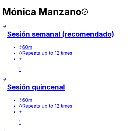
Mónica Manzano
Sesión semanal (recomendado)
60
m
Repeats up to 12 times
1
Sesión quincenal
60
m
Repeats up to 12 times
1