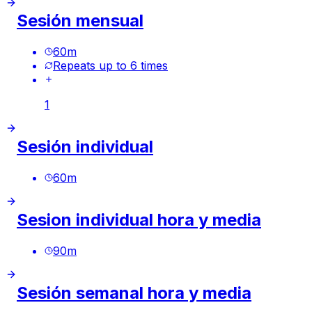
Sesión mensual
60
m
Repeats up to 6 times
1
Sesión individual
60
m
Sesion individual hora y media
90
m
Sesión semanal hora y media