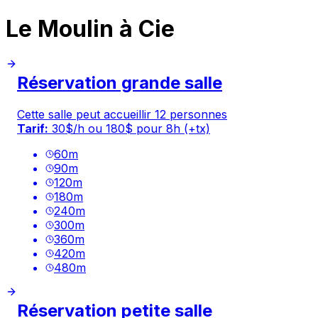
Le Moulin à Cie
Réservation grande salle
Cette salle peut accueillir 12 personnes
Tarif:
30$/h ou 180$ pour 8h (+tx)
60
m
90
m
120
m
180
m
240
m
300
m
360
m
420
m
480
m
Réservation petite salle