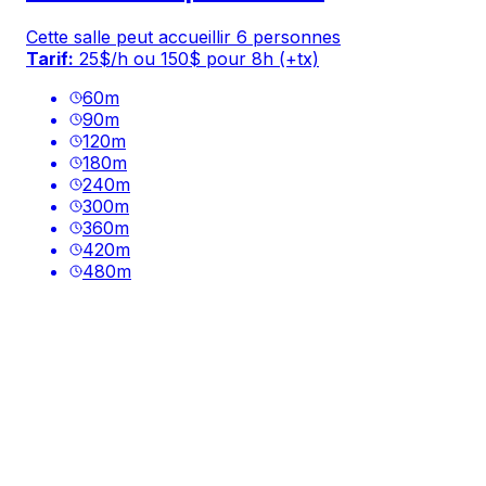
Cette salle peut accueillir 6 personnes
Tarif:
25$/h ou 150$ pour 8h (+tx)
60
m
90
m
120
m
180
m
240
m
300
m
360
m
420
m
480
m