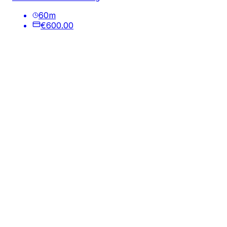
60
m
€600.00