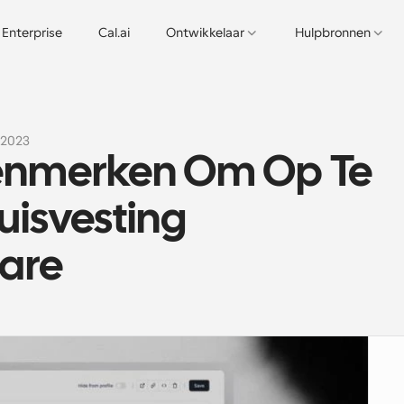
Enterprise
Cal.ai
Ontwikkelaar
Hulpbronnen
 2023
Kenmerken Om Op Te 
uisvesting 
are