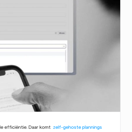
le efficiëntie. Daar komt 
 zelf-gehoste plannings