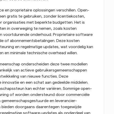
e en proprietaire oplossingen verschillen. Open-
n gratis te gebruiken, zonder licentiekosten, 
r organisaties met beperkte budgetten. Het is 
sten in overweging te nemen, zoals kosten 
en voortdurende onderhoud. Proprietaire software 
de of abonnementsbetalingen. Deze kosten 
teuning en regelmatige updates, wat voordelig kan 
en en minimale technische overhead willen.
meenschap onderscheiden deze twee modellen 
ankelijk van actieve gebruikersgemeenschappen 
wikkeling van nieuwe functies. Deze 
e innovatie en een schat aan gedeelde middelen. 
enschapssteun kan echter variëren. Sommige open-
uning of worden ondersteund door commerciële 
n gemeenschapsgestuurde en leverancier-
n bieden doorgaans daarentegen toegewijde 
 regelmatige software-updates als onderdeel van 