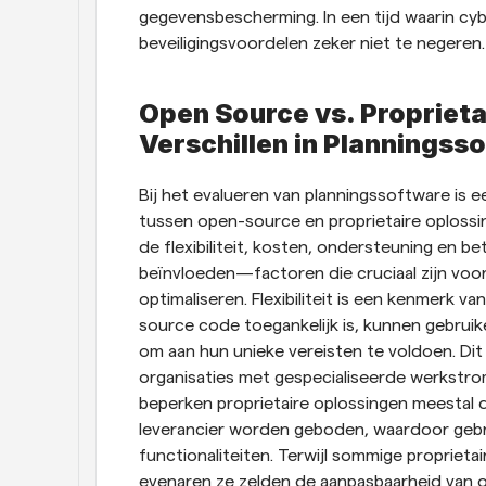
gegevensbescherming. In een tijd waarin cybe
beveiligingsvoordelen zeker niet te negeren.
Open Source vs. Proprietai
Verschillen in Planningss
Bij het evalueren van planningssoftware is ee
tussen open-source en proprietaire oplossin
de flexibiliteit, kosten, ondersteuning en 
beïnvloeden—factoren die cruciaal zijn voor
optimaliseren. Flexibiliteit is een kenmerk 
source code toegankelijk is, kunnen gebruik
om aan hun unieke vereisten te voldoen. Dit 
organisaties met gespecialiseerde werkstro
beperken proprietaire oplossingen meestal d
leverancier worden geboden, waardoor gebr
functionaliteiten. Terwijl sommige proprieta
evenaren ze zelden de aanpasbaarheid van o