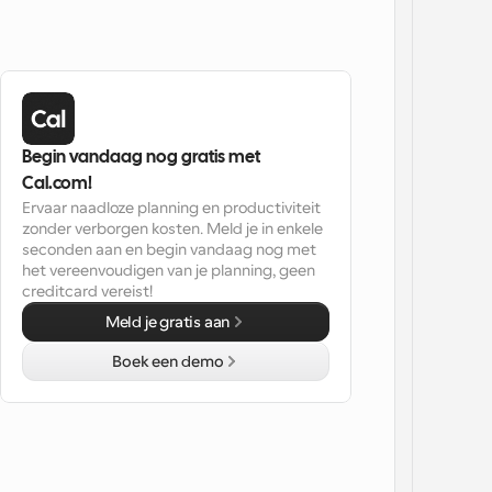
Begin vandaag nog gratis met 
Cal.com!
Ervaar naadloze planning en productiviteit 
zonder verborgen kosten. Meld je in enkele 
seconden aan en begin vandaag nog met 
het vereenvoudigen van je planning, geen 
creditcard vereist!
Meld je gratis aan
Boek een demo