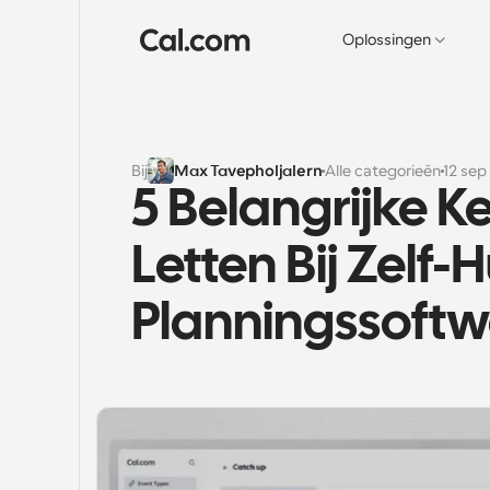
Oplossingen
Bij
Max Tavepholjalern
Alle categorieën
12 sep
5 Belangrijke 
Letten Bij Zelf-H
Planningssoftw