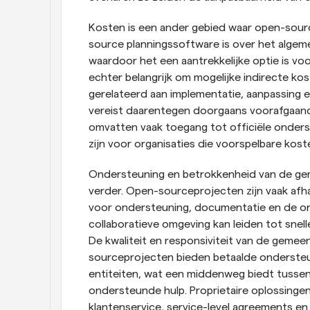
Kosten is een ander gebied waar open-sourc
source planningssoftware is over het algemee
waardoor het een aantrekkelijke optie is voo
echter belangrijk om mogelijke indirecte ko
gerelateerd aan implementatie, aanpassing 
vereist daarentegen doorgaans voorafgaan
omvatten vaak toegang tot officiële onders
zijn voor organisaties die voorspelbare kost
Ondersteuning en betrokkenheid van de ge
verder. Open-sourceprojecten zijn vaak afh
voor ondersteuning, documentatie en de ont
collaboratieve omgeving kan leiden tot snell
De kwaliteit en responsiviteit van de geme
sourceprojecten bieden betaalde onderste
entiteiten, wat een middenweg biedt tusse
ondersteunde hulp. Proprietaire oplossinge
klantenservice, service-level agreements en