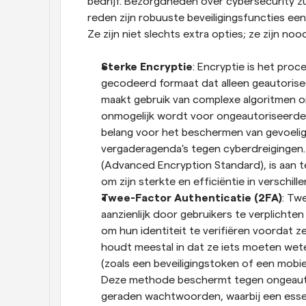
bedrijf. Bezorgdheden over cybersecurity zul
reden zijn robuuste beveiligingsfuncties ee
Ze zijn niet slechts extra opties; ze zijn noo
Sterke Encryptie
: Encryptie is het pro
gecodeerd formaat dat alleen geautorisee
maakt gebruik van complexe algoritmen om
onmogelijk wordt voor ongeautoriseerde pe
belang voor het beschermen van gevoelige
vergaderagenda's tegen cyberdreigingen.
(Advanced Encryption Standard), is aan 
om zijn sterkte en efficiëntie in verschil
Twee-Factor Authenticatie (2FA)
: Tw
aanzienlijk door gebruikers te verplichte
om hun identiteit te verifiëren voordat z
houdt meestal in dat ze iets moeten wet
(zoals een beveiligingstoken of een mobie
Deze methode beschermt tegen ongeautor
geraden wachtwoorden, waarbij een essent