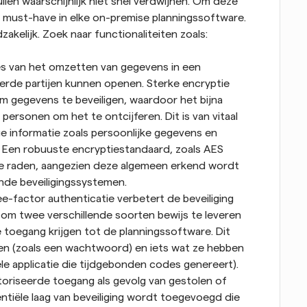
len waarschijnlijk niet snel verdwijnen. Om deze 
n must-have in elke on-premise planningssoftware. 
dzakelijk. Zoek naar functionaliteiten zoals:
ces van het omzetten van gegevens in een 
rde partijen kunnen openen. Sterke encryptie 
 gegevens te beveiligen, waardoor het bijna 
rsonen om het te ontcijferen. Dit is van vitaal 
 informatie zoals persoonlijke gegevens en 
 Een robuuste encryptiestandaard, zoals AES 
te raden, aangezien deze algemeen erkend wordt 
lende beveiligingssystemen.
ee-factor authenticatie verbetert de beveiliging 
n om twee verschillende soorten bewijs te leveren 
e toegang krijgen tot de planningssoftware. Dit 
en (zoals een wachtwoord) en iets wat ze hebben 
le applicatie die tijdgebonden codes genereert). 
iseerde toegang als gevolg van gestolen of 
iële laag van beveiliging wordt toegevoegd die 