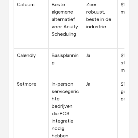
Cal.com
Beste 
Zeer 
$15 per 
algemene 
robuust, 
maand
alternatief 
beste in de 
voor Acuity 
industrie
Scheduling
Calendly
Basisplannin
Ja
$10 per 
g
stoel, p
maand
Setmore
In-person 
Ja
$12 per 
servicegeric
gebruike
hte 
per ma
bedrijven 
die POS-
integratie 
nodig 
hebben