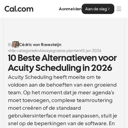
Aanmelden
Aan de slag
Oplossingen
Oplossingen
Bij
Cédric van Ravesteijn
Alle categorieën
Alwaysgroene planten
15 jan 2026
Op teamgrootte
Enterprise
10 Beste Alternatieven voor 
Voor individuen
Acuity Scheduling in 2026
Persoonlijke planning eenvoudig gemaakt
Cal.ai
Acuity Scheduling heeft moeite om te 
Voor Teams
voldoen aan de behoeften van een groeiend 
Samenwerkingsplanning voor groepen
Ontwikkelaar
team. Op het moment dat je meer agenda's 
moet toevoegen, complexe teamroutering 
Voor organisaties
Ontwikkelaarsdocumentatie
Hulpbronnen
Grotere teamsplanning voor meer controle en 
moet creëren of de standaard 
Documentatie voor het Cal.com-platform
beveiliging
gebruikersinterface moet aanpassen, stuit je 
Lettertype: Cal Sans UI & tekst
Prijzen
snel op de beperkingen van de software. En 
Voor ondernemingen
Ons eigen variabele lettertype voor 
API