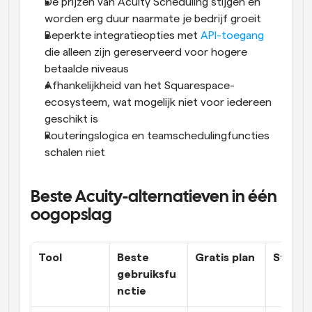
De prijzen van Acuity Scheduling stijgen en 
worden erg duur naarmate je bedrijf groeit
Beperkte integratieopties met 
API-toegang
die alleen zijn gereserveerd voor hogere 
betaalde niveaus
Afhankelijkheid van het Squarespace-
ecosysteem, wat mogelijk niet voor iedereen 
geschikt is
Routeringslogica en teamschedulingfuncties 
schalen niet
Beste Acuity-alternatieven in één 
oogopslag
Tool
Beste 
Gratis plan
Startpr
gebruiksfu
nctie