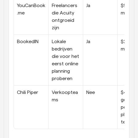
YouCanBook
Freelancers 
Ja
$9 per 
.me
die Acuity 
maand
ontgroeid 
zijn
BookedIN
Lokale 
Ja
$24 per 
bedrijven 
maand
die voor het 
eerst online 
planning 
proberen
Chili Piper
Verkooptea
Nee
$45 per
ms
gebruike
per maa
platfor
ten