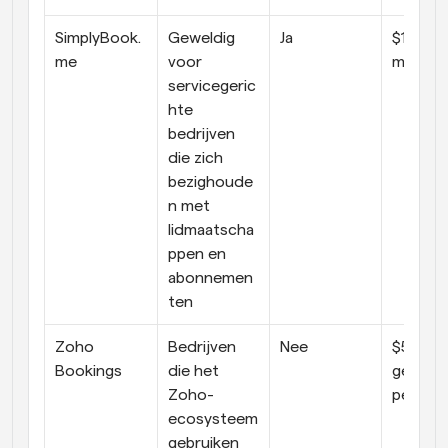
SimplyBook.
Geweldig 
Ja
$13 per 
me
voor 
maand
servicegeric
hte 
bedrijven 
die zich 
bezighoude
n met 
lidmaatscha
ppen en 
abonnemen
ten
Zoho 
Bedrijven 
Nee
$5 per 
Bookings
die het 
gebruike
Zoho-
per ma
ecosysteem 
gebruiken