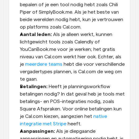
bepalen of je een tool nodig hebt zoals Chili 
Piper of SimplyBook.me. Als je het beste van 
beide werelden nodig hebt, kun je vertrouwen 
op platforms zoals Cal.com.
Aantal leden:
 Als je alleen werkt, kunnen 
lichtgewicht tools zoals Calendly of 
YouCanBook.me voor je werken; het gratis 
niveau van Cal.com werkt hier ook. Echter, als 
je 
meerdere teams
 hebt die voor verschillende 
vergadertypes plannen, is Cal.com de weg om 
te gaan.
Betalingen: 
Heeft je planningsworkflow 
betalingen nodig? In dat geval heb je tools met 
betalings- en POS-integraties nodig, zoals 
Square Afspraken. Voor online betalingen kun 
je Cal.com kiezen, aangezien het 
native 
integratie met Stripe
 heeft.
Aanpassingen:
 Als je diepgaande 
aanpassingen en automatisering nodig hebt, is 