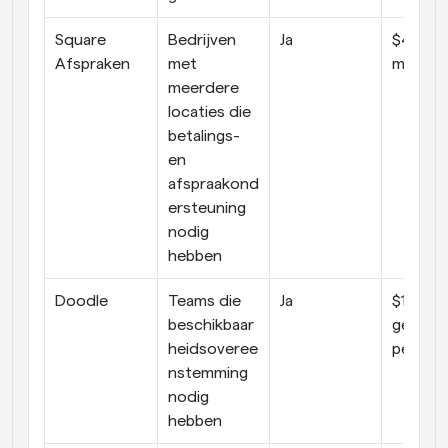
Square 
Bedrijven 
Ja
$49 per
Afspraken
met 
maand
meerdere 
locaties die 
betalings- 
en 
afspraakond
ersteuning 
nodig 
hebben
Doodle
Teams die 
Ja
$14.95 p
beschikbaar
gebruike
heidsoveree
per ma
nstemming 
nodig 
hebben