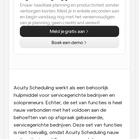
Ervaar naadloze planning en productiviteit zonder 
Workflow
verborgen kosten. Meld je in enkele seconden aan 
Automatiseer planning en herinneringen
en begin vandaag nog met het vereenvoudigen 
van je planning, geen creditcard vereist!
Meld je gratis aan
Blog
Blijf op de hoogte van het laatste nieuws en updates
Boek een demo
Supercharged planning met AI-gestuurde 
oproepen
Instant Vergaderingen
Ontmoet cliënten binnen enkele minuten
Dynamische Groep Links
Boek naadloos vergaderingen met meerdere mensen
Acuity Scheduling werkt als een behoorlijk 
hulpmiddel voor servicegerichte bedrijven en 
Webhooks
solopreneurs. Echter, de set van functies is heel 
Ontvang een melding wanneer er iets gebeurt
nauw verbonden met het voldoen aan de 
behoeften van op afspraak gebaseerde, 
servicegerichte bedrijven. Deze set van functies 
is niet toevallig, omdat Acuity Scheduling nauw 