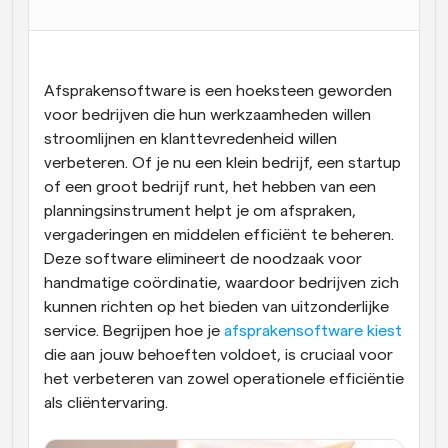
Workflow
Automatiseer planning en herinneringen
Afsprakensoftware is een hoeksteen geworden 
Blog
voor bedrijven die hun werkzaamheden willen 
Blijf op de hoogte van het laatste nieuws en updates
Supercharged planning met AI-gestuurde 
stroomlijnen en klanttevredenheid willen 
oproepen
verbeteren. Of je nu een klein bedrijf, een startup 
Instant Vergaderingen
of een groot bedrijf runt, het hebben van een 
Ontmoet cliënten binnen enkele minuten
planningsinstrument helpt je om afspraken, 
vergaderingen en middelen efficiënt te beheren. 
Dynamische Groep Links
Deze software elimineert de noodzaak voor 
Boek naadloos vergaderingen met meerdere mensen
handmatige coördinatie, waardoor bedrijven zich 
kunnen richten op het bieden van uitzonderlijke 
Webhooks
service. Begrijpen hoe je 
afsprakensoftware kiest
Ontvang een melding wanneer er iets gebeurt
die aan jouw behoeften voldoet, is cruciaal voor 
het verbeteren van zowel operationele efficiëntie 
als cliëntervaring.