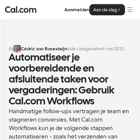
Aanmelden
Aan de slag
Oplossingen
Oplossingen
Bij
Cédric van Ravesteijn
Alle categorieën
9 mei 2025
Automatiseer je 
Op teamgrootte
Enterprise
voorbereidende en 
Voor individuen
Persoonlijke planning eenvoudig gemaakt
afsluitende taken voor 
Cal.ai
vergaderingen: Gebruik 
Voor Teams
Samenwerkingsplanning voor groepen
Ontwikkelaar
Cal.com Workflows
Voor organisaties
Handmatige follow-ups vertragen je team en 
Ontwikkelaarsdocumentatie
Hulpbronnen
Grotere teamsplanning voor meer controle en 
stagneren conversies. Met Cal.com 
Documentatie voor het Cal.com-platform
beveiliging
Workflows kun je de volgende stappen 
Lettertype: Cal Sans UI & tekst
Prijzen
Voor ondernemingen
Ons eigen variabele lettertype voor 
automatiseren - zoals het verzenden van 
API