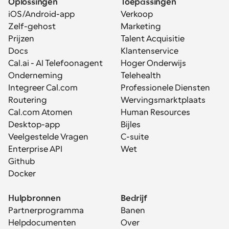
Oplossingen
Toepassingen
iOS/Android-app
Verkoop
Zelf-gehost
Marketing
Prijzen
Talent Acquisitie
Docs
Klantenservice
Cal.ai - AI Telefoonagent
Hoger Onderwijs
Onderneming
Telehealth
Integreer Cal.com
Professionele Diensten
Routering
Wervingsmarktplaats
Cal.com Atomen
Human Resources
Desktop-app
Bijles
Veelgestelde Vragen
C-suite
Enterprise API
Wet
Github
Docker
Hulpbronnen
Bedrijf
Partnerprogramma
Banen
Helpdocumenten
Over