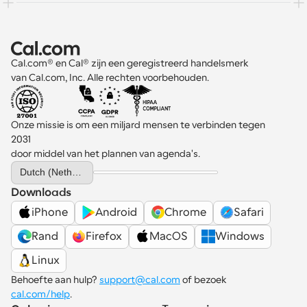
Cal.com® en Cal® zijn een geregistreerd handelsmerk 
van Cal.com, Inc. Alle rechten voorbehouden.
Onze missie is om een miljard mensen te verbinden tegen 
2031 
door middel van het plannen van agenda's.
Select Language
Dutch (Netherlands)
Downloads
iPhone
Android
Chrome
Safari
Rand
Firefox
MacOS
Windows
Linux
Behoefte aan hulp? 
support@cal.com
 of bezoek 
cal.com/help
.