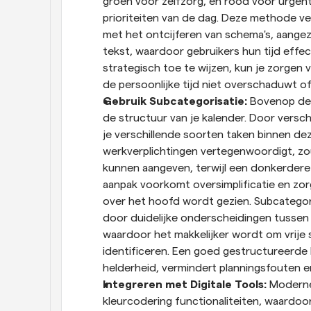
groen voor zelfzorg, en rood voor urgente
prioriteiten van de dag. Deze methode ve
met het ontcijferen van schema's, aangez
tekst, waardoor gebruikers hun tijd effe
strategisch toe te wijzen, kun je zorgen 
de persoonlijke tijd niet overschaduwt of
Gebruik Subcategorisatie: 
Bovenop de p
de structuur van je kalender. Door verschi
je verschillende soorten taken binnen de
werkverplichtingen vertegenwoordigt, zou
kunnen aangeven, terwijl een donkerdere 
aanpak voorkomt oversimplificatie en zor
over het hoofd wordt gezien. Subcategori
door duidelijke onderscheidingen tussen 
waardoor het makkelijker wordt om vrije s
identificeren. Een goed gestructureerde 
helderheid, vermindert planningsfouten e
Integreren met Digitale Tools: 
Moderne
kleurcodering functionaliteiten, waardo