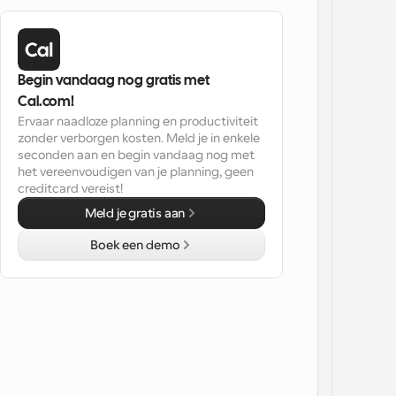
Begin vandaag nog gratis met 
Cal.com!
Ervaar naadloze planning en productiviteit 
zonder verborgen kosten. Meld je in enkele 
seconden aan en begin vandaag nog met 
het vereenvoudigen van je planning, geen 
creditcard vereist!
Meld je gratis aan
Boek een demo