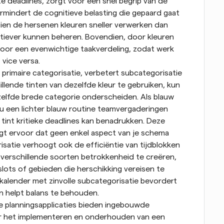
 deadlines, zorgt voor een snel begrip van de 
rmindert de cognitieve belasting die gepaard gaat 
ien de hersenen kleuren sneller verwerken dan 
ctiever kunnen beheren. Bovendien, door kleuren 
voor een evenwichtige taakverdeling, zodat werk 
 vice versa.
rimaire categorisatie, verbetert subcategorisatie 
llende tinten van dezelfde kleur te gebruiken, kun 
zelfde brede categorie onderscheiden. Als blauw 
 een lichter blauw routine teamvergaderingen 
tint kritieke deadlines kan benadrukken. Deze 
gt ervoor dat geen enkel aspect van je schema 
satie verhoogt ook de efficiëntie van tijdblokken 
verschillende soorten betrokkenheid te creëren, 
lots of gebieden die herschikking vereisen te 
kalender met zinvolle subcategorisatie bevordert 
n helpt balans te behouden.
 planningsapplicaties bieden ingebouwde 
or het implementeren en onderhouden van een 