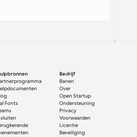
ulpbronnen
Bedrijf
artnerprogramma
Banen
elpdocumenten
Over
log
Open Startup
al Fonts
Ondersteuning
eams
Privacy
nsluiten
Voorwaarden
erugkerende 
Licentie
venementen
Beveiliging