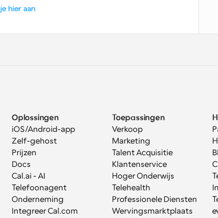
je hier aan
Oplossingen
Toepassingen
H
iOS/Android-app
Verkoop
P
Zelf-gehost
Marketing
H
Prijzen
Talent Acquisitie
B
Docs
Klantenservice
C
Cal.ai - AI 
Hoger Onderwijs
T
Telefoonagent
Telehealth
I
Onderneming
Professionele Diensten
T
Integreer Cal.com
Wervingsmarktplaats
e