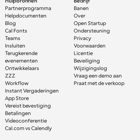
Hulpbronnen
Bedrijf
Partnerprogramma
Banen
Helpdocumenten
Over
Blog
Open Startup
Cal Fonts
Ondersteuning
Teams
Privacy
Insluiten
Voorwaarden
Terugkerende 
Licentie
evenementen
Beveiliging
Ontwikkelaars
Wijzigingslog
ZZZ
Vraag een demo aan
Workflow
Praat met de verkoop
Instant Vergaderingen
App Store
Vereist bevestiging
Betalingen
Videoconferentie
Cal.com vs Calendly