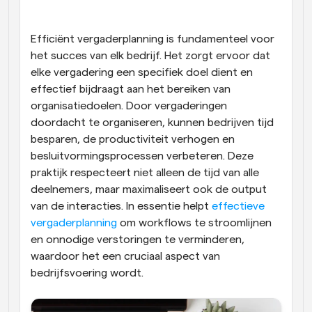
Workflow
Automatiseer planning en herinneringen
Efficiënt vergaderplanning is fundamenteel voor 
het succes van elk bedrijf. Het zorgt ervoor dat 
elke vergadering een specifiek doel dient en 
Blog
Blijf op de hoogte van het laatste nieuws en updates
effectief bijdraagt aan het bereiken van 
Supercharged planning met AI-gestuurde 
organisatiedoelen. Door vergaderingen 
oproepen
doordacht te organiseren, kunnen bedrijven tijd 
Instant Vergaderingen
Ontmoet cliënten binnen enkele minuten
besparen, de productiviteit verhogen en 
besluitvormingsprocessen verbeteren. Deze 
praktijk respecteert niet alleen de tijd van alle 
Dynamische Groep Links
Boek naadloos vergaderingen met meerdere mensen
deelnemers, maar maximaliseert ook de output 
van de interacties. In essentie helpt 
effectieve 
vergaderplanning
Webhooks
 om workflows te stroomlijnen 
Ontvang een melding wanneer er iets gebeurt
en onnodige verstoringen te verminderen, 
waardoor het een cruciaal aspect van 
bedrijfsvoering wordt.