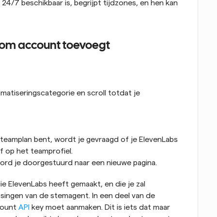
24/7 beschikbaar is, begrijpt tijdzones, en hen kan 
.com account toevoegt
atiseringscategorie en scroll totdat je 
 teamplan bent, wordt je gevraagd of je ElevenLabs 
of op het teamprofiel.
word je doorgestuurd naar een nieuwe pagina.
die ElevenLabs heeft gemaakt, en die je zal 
ssingen van de stemagent. In een deel van de 
count 
API
 key moet aanmaken. Dit is iets dat maar 