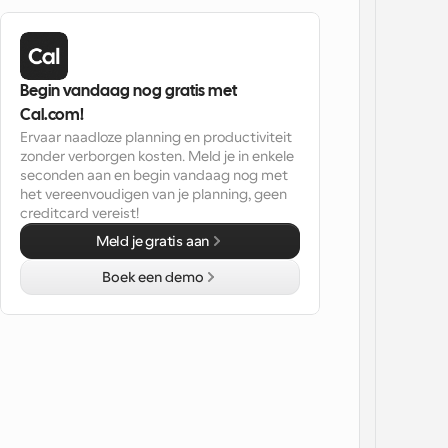
Begin vandaag nog gratis met 
Cal.com!
Ervaar naadloze planning en productiviteit 
zonder verborgen kosten. Meld je in enkele 
seconden aan en begin vandaag nog met 
het vereenvoudigen van je planning, geen 
creditcard vereist!
Meld je gratis aan
Boek een demo