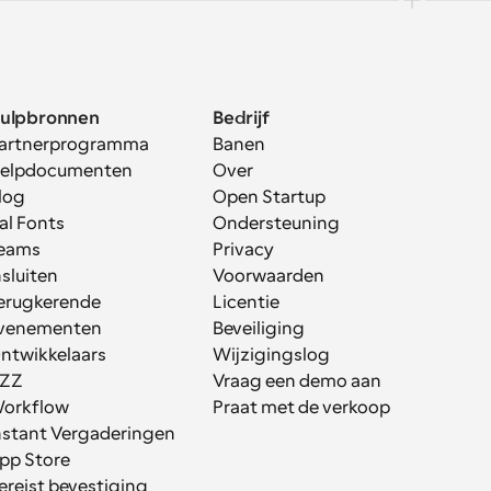
ulpbronnen
Bedrijf
artnerprogramma
Banen
elpdocumenten
Over
log
Open Startup
al Fonts
Ondersteuning
eams
Privacy
nsluiten
Voorwaarden
erugkerende 
Licentie
venementen
Beveiliging
ntwikkelaars
Wijzigingslog
ZZ
Vraag een demo aan
orkflow
Praat met de verkoop
nstant Vergaderingen
pp Store
ereist bevestiging