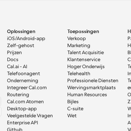
Oplossingen
Toepassingen
H
iOS/Android-app
Verkoop
P
Zelf-gehost
Marketing
H
Prijzen
Talent Acquisitie
B
Docs
Klantenservice
C
Cal.ai - AI 
Hoger Onderwijs
T
Telefoonagent
Telehealth
I
Onderneming
Professionele Diensten
T
Integreer Cal.com
Wervingsmarktplaats
e
Routering
Human Resources
O
Cal.com Atomen
Bijles
Z
Desktop-app
C-suite
W
Veelgestelde Vragen
Wet
I
Enterprise API
A
Github
V