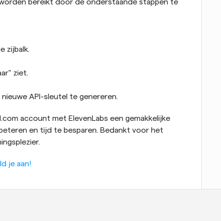
worden bereikt door de onderstaande stappen te 
 zijbalk.
r" ziet.
nieuwe API-sleutel te genereren.
Cal.com account met ElevenLabs een gemakkelijke 
eteren en tijd te besparen. Bedankt voor het 
ningsplezier.
ld je aan!