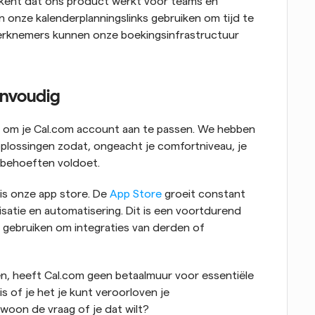
tekent dat ons product werkt voor teams en 
 onze kalenderplanningslinks gebruiken om tijd te 
erknemers kunnen onze boekingsinfrastructuur 
nvoudig
 om je Cal.com account aan te passen. We hebben 
lossingen zodat, ongeacht je comfortniveau, je 
e behoeften voldoet.
s onze app store. De 
App Store
 groeit constant 
satie en automatisering. Dit is een voortdurend 
 gebruiken om integraties van derden of 
en, heeft Cal.com geen betaalmuur voor essentiële 
s of je het je kunt veroorloven je 
oon de vraag of je dat wilt?