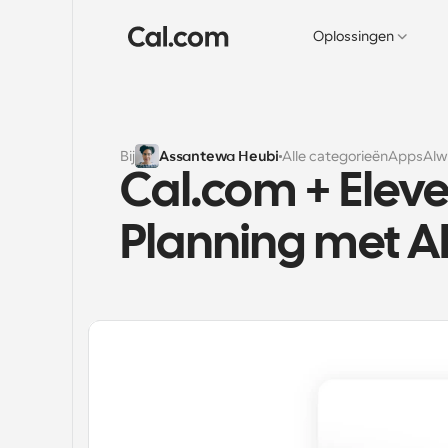
Oplossingen
Bij
Assantewa Heubi
Alle categorieën
Apps
Alw
Cal.com + Eleve
Planning met A