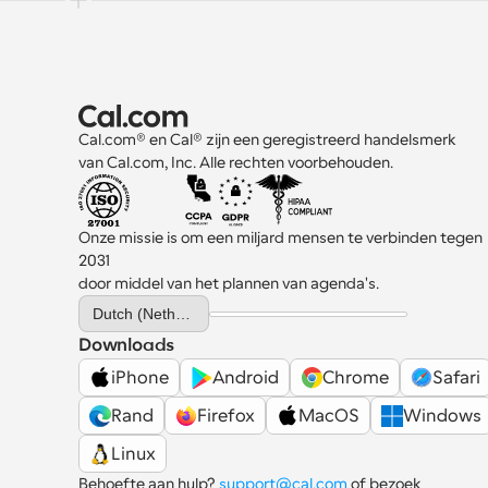
Cal.com® en Cal® zijn een geregistreerd handelsmerk 
van Cal.com, Inc. Alle rechten voorbehouden.
Onze missie is om een miljard mensen te verbinden tegen 
2031 
door middel van het plannen van agenda's.
Select Language
Dutch (Netherlands)
Downloads
iPhone
Android
Chrome
Safari
Rand
Firefox
MacOS
Windows
Linux
Behoefte aan hulp? 
support@cal.com
 of bezoek 