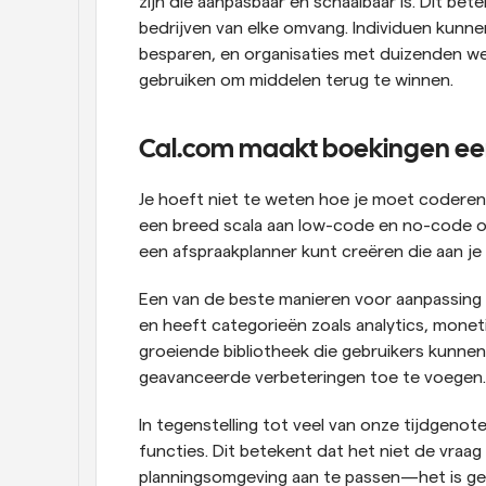
zijn die aanpasbaar en schaalbaar is. Dit be
bedrijven van elke omvang. Individuen kunnen
besparen, en organisaties met duizenden w
gebruiken om middelen terug te winnen.
Cal.com maakt boekingen ee
Je hoeft niet te weten hoe je moet coderen
een breed scala aan low-code en no-code op
een afspraakplanner kunt creëren die aan j
Een van de beste manieren voor aanpassing i
en heeft categorieën zoals analytics, moneti
groeiende bibliotheek die gebruikers kunnen
geavanceerde verbeteringen toe te voegen.
In tegenstelling tot veel van onze tijdgenot
functies. Dit betekent dat het niet de vraag i
planningsomgeving aan te passen—het is gew