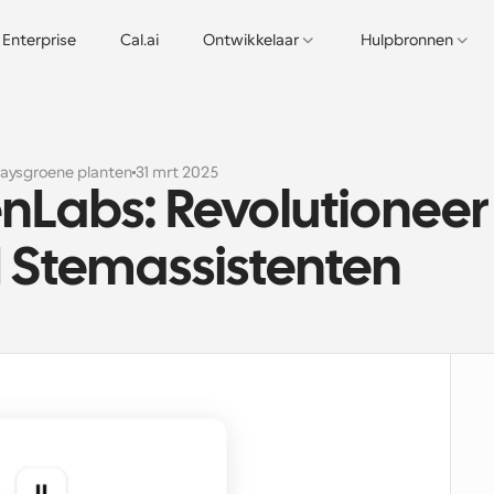
Enterprise
Cal.ai
Ontwikkelaar
Hulpbronnen
aysgroene planten
31 mrt 2025
nLabs: Revolutioneer 
I Stemassistenten