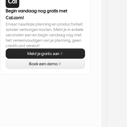
Begin vandaag nog gratis met 
Cal.com!
Ervaar naadloze planning en productiviteit 
zonder verborgen kosten. Meld je in enkele 
seconden aan en begin vandaag nog met 
het vereenvoudigen van je planning, geen 
creditcard vereist!
Meld je gratis aan
Boek een demo