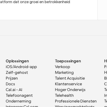
tform dat onze groei en betrokkenheid 
Oplossingen
Toepassingen
H
iOS/Android-app
Verkoop
P
Zelf-gehost
Marketing
H
Prijzen
Talent Acquisitie
B
Docs
Klantenservice
C
Cal.ai - AI 
Hoger Onderwijs
T
Telefoonagent
Telehealth
I
Onderneming
Professionele Diensten
T