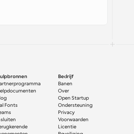
ulpbronnen
Bedrijf
artnerprogramma
Banen
elpdocumenten
Over
log
Open Startup
al Fonts
Ondersteuning
eams
Privacy
nsluiten
Voorwaarden
erugkerende 
Licentie