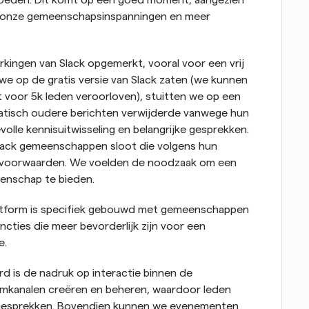
loeden. Dit komt op een goed moment, aangezien 
 onze gemeenschapsinspanningen en meer 
kingen van Slack opgemerkt, vooral voor een vrij 
e op de gratis versie van Slack zaten (we kunnen 
oor 5k leden veroorloven), stuitten we op een 
atisch oudere berichten verwijderde vanwege hun 
evolle kennisuitwisseling en belangrijke gesprekken. 
Slack gemeenschappen sloot die volgens hun 
icevoorwaarden. We voelden de noodzaak om een 
enschap te bieden.
latform is specifiek gebouwd met gemeenschappen 
cties die meer bevorderlijk zijn voor een 
e.
 is de nadruk op interactie binnen de 
kanalen creëren en beheren, waardoor leden 
me gesprekken. Bovendien kunnen we evenementen 