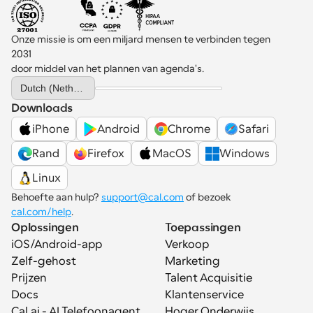
Onze missie is om een miljard mensen te verbinden tegen 
2031 
door middel van het plannen van agenda's.
Select Language
Dutch (Netherlands)
Downloads
iPhone
Android
Chrome
Safari
Rand
Firefox
MacOS
Windows
Linux
Behoefte aan hulp? 
support@cal.com
 of bezoek 
cal.com/help
.
Oplossingen
Toepassingen
iOS/Android-app
Verkoop
Zelf-gehost
Marketing
Prijzen
Talent Acquisitie
Docs
Klantenservice
Cal.ai - AI Telefoonagent
Hoger Onderwijs