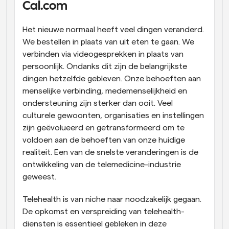
Cal.com
Workflow
Automatiseer planning en herinneringen
Het nieuwe normaal heeft veel dingen veranderd. 
We bestellen in plaats van uit eten te gaan. We 
Blog
verbinden via videogesprekken in plaats van 
Blijf op de hoogte van het laatste nieuws en updates
persoonlijk. Ondanks dit zijn de belangrijkste 
Supercharged planning met AI-gestuurde 
dingen hetzelfde gebleven. Onze behoeften aan 
oproepen
Instant Vergaderingen
menselijke verbinding, medemenselijkheid en 
Ontmoet cliënten binnen enkele minuten
ondersteuning zijn sterker dan ooit. Veel 
culturele gewoonten, organisaties en instellingen 
Dynamische Groep Links
zijn geëvolueerd en getransformeerd om te 
Boek naadloos vergaderingen met meerdere mensen
voldoen aan de behoeften van onze huidige 
realiteit. Een van de snelste veranderingen is de 
Webhooks
ontwikkeling van de telemedicine-industrie 
Ontvang een melding wanneer er iets gebeurt
geweest.
Telehealth is van niche naar noodzakelijk gegaan. 
De opkomst en verspreiding van telehealth-
diensten is essentieel gebleken in deze 