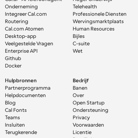
Onderneming
Telehealth
Integreer Cal.com
Professionele Diensten
Routering
Wervingsmarktplaats
Cal.com Atomen
Human Resources
Desktop-app
Bijles
Veelgestelde Vragen
C-suite
Enterprise API
Wet
Github
Docker
Hulpbronnen
Bedrijf
Partnerprogramma
Banen
Helpdocumenten
Over
Blog
Open Startup
Cal Fonts
Ondersteuning
Teams
Privacy
Insluiten
Voorwaarden
Terugkerende 
Licentie