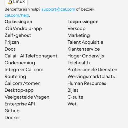
Linux
Behoefte aan hulp? 
support@cal.com
 of bezoek 
cal.com/help
.
Oplossingen
Toepassingen
iOS/Android-app
Verkoop
Zelf-gehost
Marketing
Prijzen
Talent Acquisitie
Docs
Klantenservice
Cal.ai - AI Telefoonagent
Hoger Onderwijs
Onderneming
Telehealth
Integreer Cal.com
Professionele Diensten
Routering
Wervingsmarktplaats
Cal.com Atomen
Human Resources
Desktop-app
Bijles
Veelgestelde Vragen
C-suite
Enterprise API
Wet
Github
Docker