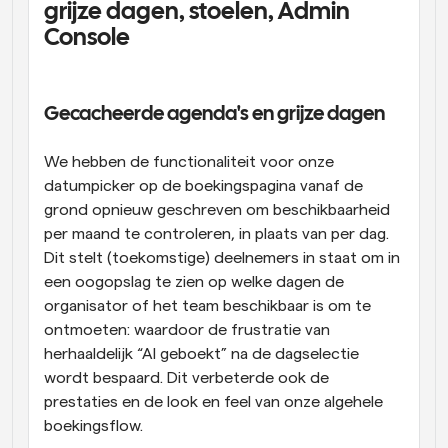
grijze dagen, stoelen, Admin 
Workflow
Console
Automatiseer planning en herinneringen
Blog
Gecacheerde agenda's en grijze dagen
Blijf op de hoogte van het laatste nieuws en updates
Supercharged planning met AI-gestuurde 
oproepen
We hebben de functionaliteit voor onze 
Instant Vergaderingen
datumpicker op de boekingspagina vanaf de 
Ontmoet cliënten binnen enkele minuten
grond opnieuw geschreven om beschikbaarheid 
per maand te controleren, in plaats van per dag. 
Dynamische Groep Links
Dit stelt (toekomstige) deelnemers in staat om in 
Boek naadloos vergaderingen met meerdere mensen
een oogopslag te zien op welke dagen de 
organisator of het team beschikbaar is om te 
Webhooks
ontmoeten: waardoor de frustratie van 
Ontvang een melding wanneer er iets gebeurt
herhaaldelijk “Al geboekt” na de dagselectie 
wordt bespaard. Dit verbeterde ook de 
prestaties en de look en feel van onze algehele 
boekingsflow.