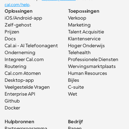
cal.com/help
.
Oplossingen
Toepassingen
iOS/Android-app
Verkoop
Zelf-gehost
Marketing
Prijzen
Talent Acquisitie
Docs
Klantenservice
Cal.ai - AI Telefoonagent
Hoger Onderwijs
Onderneming
Telehealth
Integreer Cal.com
Professionele Diensten
Routering
Wervingsmarktplaats
Cal.com Atomen
Human Resources
Desktop-app
Bijles
Veelgestelde Vragen
C-suite
Enterprise API
Wet
Github
Docker
Hulpbronnen
Bedrijf
Partnerprogramma
Banen