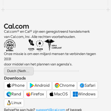
Cal.com® en Cal® zijn een geregistreerd handelsmerk 
van Cal.com, Inc. Alle rechten voorbehouden.
Onze missie is om een miljard mensen te verbinden tegen 
2031 
door middel van het plannen van agenda's.
Select Language
Dutch (Netherlands)
Downloads
iPhone
Android
Chrome
Safari
Rand
Firefox
MacOS
Windows
Linux
Behoefte aan hulp? 
support@cal.com
 of bezoek 