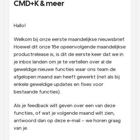
CMD+K & meer
Workflow
Automatiseer planning en herinneringen
Hallo!
Blog
Blijf op de hoogte van het laatste nieuws en updates
Welkom bij onze eerste maandelijkse nieuwsbrief. 
Supercharged planning met AI-gestuurde 
Hoewel dit onze 18e opeenvolgende maandelijkse 
oproepen
productrelease is, is dit de eerste keer dat we in 
Instant Vergaderingen
Ontmoet cliënten binnen enkele minuten
je inbox landen om je te vertellen over al de 
geweldige nieuwe functies waar ons team de 
afgelopen maand aan heeft gewerkt (net als bij 
Dynamische Groep Links
Boek naadloos vergaderingen met meerdere mensen
enkele geweldige updates en fixes voor 
bestaande functies).
Webhooks
Als je feedback wilt geven over een van deze 
Ontvang een melding wanneer er iets gebeurt
functies, of wat je volgende maand wilt zien, 
antwoord dan op deze e-mail – we horen graag 
van je.