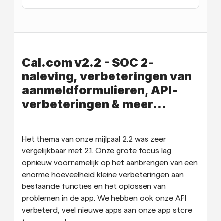
Workflow
Automatiseer planning en herinneringen
Blog
Cal.com v2.2 - SOC 2-
Blijf op de hoogte van het laatste nieuws en updates
Supercharged planning met AI-gestuurde 
naleving, verbeteringen van 
oproepen
aanmeldformulieren, API-
Instant Vergaderingen
Ontmoet cliënten binnen enkele minuten
verbeteringen & meer...
Dynamische Groep Links
Boek naadloos vergaderingen met meerdere mensen
Het thema van onze mijlpaal 2.2 was zeer 
vergelijkbaar met 2.1. Onze grote focus lag 
Webhooks
opnieuw voornamelijk op het aanbrengen van een 
Ontvang een melding wanneer er iets gebeurt
enorme hoeveelheid kleine verbeteringen aan 
bestaande functies en het oplossen van 
problemen in de app. We hebben ook onze API 
verbeterd, veel nieuwe apps aan onze app store 