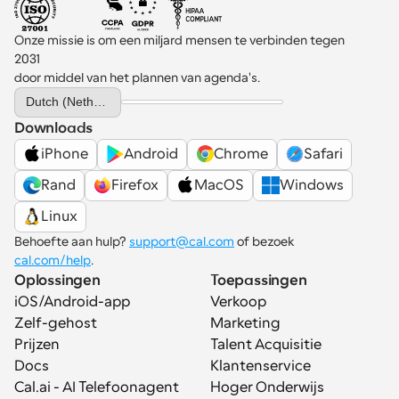
Onze missie is om een miljard mensen te verbinden tegen 
2031 
door middel van het plannen van agenda's.
Select Language
Dutch (Netherlands)
Downloads
iPhone
Android
Chrome
Safari
Rand
Firefox
MacOS
Windows
Linux
Behoefte aan hulp? 
support@cal.com
 of bezoek 
cal.com/help
.
Oplossingen
Toepassingen
iOS/Android-app
Verkoop
Zelf-gehost
Marketing
Prijzen
Talent Acquisitie
Docs
Klantenservice
Cal.ai - AI Telefoonagent
Hoger Onderwijs