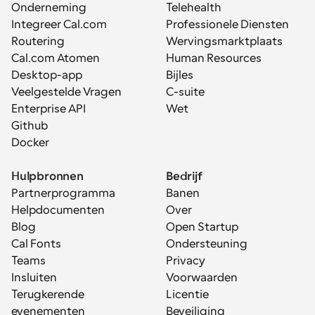
Onderneming
Telehealth
Integreer Cal.com
Professionele Diensten
Routering
Wervingsmarktplaats
Cal.com Atomen
Human Resources
Desktop-app
Bijles
Veelgestelde Vragen
C-suite
Enterprise API
Wet
Github
Docker
Hulpbronnen
Bedrijf
Partnerprogramma
Banen
Helpdocumenten
Over
Blog
Open Startup
Cal Fonts
Ondersteuning
Teams
Privacy
Insluiten
Voorwaarden
Terugkerende 
Licentie
evenementen
Beveiliging