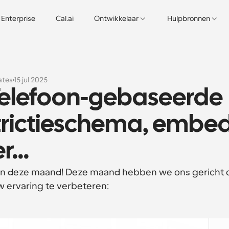
Enterprise
Cal.ai
Ontwikkelaar
Hulpbronnen
ates
15 jul 2025
Telefoon-gebaseerde 
trictieschema, embed
...
van deze maand! Deze maand hebben we ons gericht o
w ervaring te verbeteren: