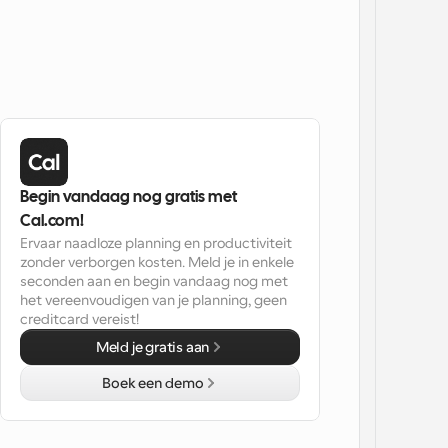
Begin vandaag nog gratis met 
Cal.com!
Ervaar naadloze planning en productiviteit 
zonder verborgen kosten. Meld je in enkele 
seconden aan en begin vandaag nog met 
het vereenvoudigen van je planning, geen 
creditcard vereist!
Meld je gratis aan
Boek een demo