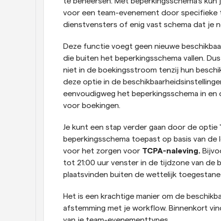
te beheersen. Met beperkingsschema's kun j
voor een team-evenement door specifieke tij
dienstvensters of enig vast schema dat je n
Deze functie voegt geen nieuwe beschikbaar
die buiten het beperkingsschema vallen. Dus z
niet in de boekingsstroom tenzij hun beschi
deze optie in de beschikbaarheidsinstelling
eenvoudigweg het beperkingsschema in en def
voor boekingen.
Je kunt een stap verder gaan door de optie "
beperkingsschema toepast op basis van de lok
voor het zorgen voor 
TCPA-naleving.
 Bijv
tot 21:00 uur venster in de tijdzone van de 
plaatsvinden buiten de wettelijk toegestane
Het is een krachtige manier om de beschikba
afstemming met je workflow. Binnenkort vind 
van je team-evenementtypes. 