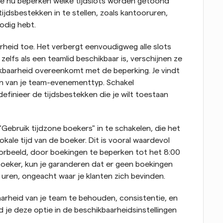
e nu beperken welke tijdslots worden getoond 
dsbestekken in te stellen, zoals kantooruren, 
odig hebt.
heid toe. Het verbergt eenvoudigweg alle slots 
elfs als een teamlid beschikbaar is, verschijnen ze 
kbaarheid overeenkomt met de beperking. Je vindt 
en van je team-evenementtyp. Schakel 
inieer de tijdsbestekken die je wilt toestaan 
Gebruik tijdzone boekers" in te schakelen, die het 
ale tijd van de boeker. Dit is vooral waardevol 
oorbeeld, door boekingen te beperken tot het
8:00 
boeker, kun je garanderen dat er geen boekingen 
 uren, ongeacht waar je klanten zich bevinden.
arheid van je team te behouden, consistentie, en 
je deze optie in de beschikbaarheidsinstellingen 