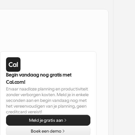
Begin vandaag nog gratis met 
Cal.com!
Ervaar naadloze planning en productiviteit 
zonder verborgen kosten. Meld je in enkele 
seconden aan en begin vandaag nog met 
het vereenvoudigen van je planning, geen 
creditcard vereist!
Meld je gratis aan
Boek een demo