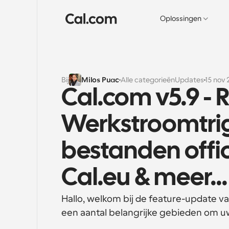
Oplossingen
Bij
Milos Puac
Alle categorieën
Updates
15 nov
Cal.com v5.9 - 
Werkstroomtrig
bestanden offi
Cal.eu & meer...
Hallo, welkom bij de feature-update 
een aantal belangrijke gebieden om u