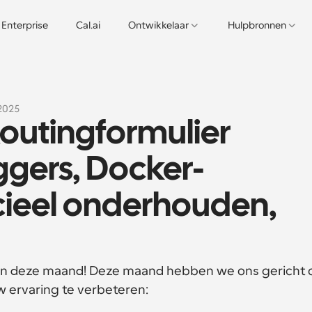
Enterprise
Cal.ai
Ontwikkelaar
Hulpbronnen
 2025
Routingformulier 
gers, Docker-
cieel onderhouden, 
van deze maand! Deze maand hebben we ons gericht o
w ervaring te verbeteren: