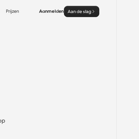
Prijzen
Aanmelden
Aan de slag
p 