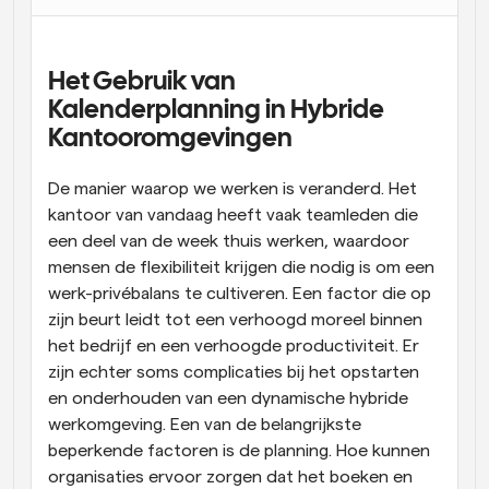
Workflow
Automatiseer planning en herinneringen
Het Gebruik van 
Kalenderplanning in Hybride 
Blog
Kantooromgevingen
Blijf op de hoogte van het laatste nieuws en updates
Supercharged planning met AI-gestuurde 
oproepen
De manier waarop we werken is veranderd. Het 
Instant Vergaderingen
Ontmoet cliënten binnen enkele minuten
kantoor van vandaag heeft vaak teamleden die 
een deel van de week thuis werken, waardoor 
mensen de flexibiliteit krijgen die nodig is om een 
Dynamische Groep Links
Boek naadloos vergaderingen met meerdere mensen
werk-privébalans te cultiveren. Een factor die op 
zijn beurt leidt tot een verhoogd moreel binnen 
het bedrijf en een verhoogde productiviteit. Er 
Webhooks
Ontvang een melding wanneer er iets gebeurt
zijn echter soms complicaties bij het opstarten 
en onderhouden van een dynamische hybride 
werkomgeving. Een van de belangrijkste 
beperkende factoren is de planning. Hoe kunnen 
organisaties ervoor zorgen dat het boeken en 