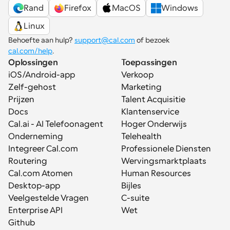
Rand
Firefox
MacOS
Windows
Linux
Behoefte aan hulp? 
support@cal.com
 of bezoek 
cal.com/help
.
Oplossingen
Toepassingen
iOS/Android-app
Verkoop
Zelf-gehost
Marketing
Prijzen
Talent Acquisitie
Docs
Klantenservice
Cal.ai - AI Telefoonagent
Hoger Onderwijs
Onderneming
Telehealth
Integreer Cal.com
Professionele Diensten
Routering
Wervingsmarktplaats
Cal.com Atomen
Human Resources
Desktop-app
Bijles
Veelgestelde Vragen
C-suite
Enterprise API
Wet
Github