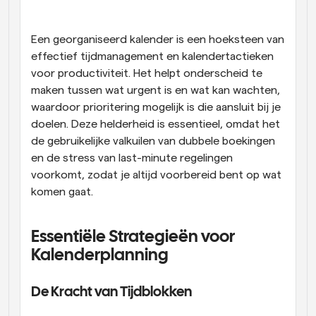
Workflow
Automatiseer planning en herinneringen
Een georganiseerd kalender is een hoeksteen van 
effectief tijdmanagement en kalendertactieken 
voor productiviteit. Het helpt onderscheid te 
Blog
Blijf op de hoogte van het laatste nieuws en updates
maken tussen wat urgent is en wat kan wachten, 
Supercharged planning met AI-gestuurde 
waardoor prioritering mogelijk is die aansluit bij je 
oproepen
doelen. Deze helderheid is essentieel, omdat het 
Instant Vergaderingen
Ontmoet cliënten binnen enkele minuten
de gebruikelijke valkuilen van dubbele boekingen 
en de stress van last-minute regelingen 
voorkomt, zodat je altijd voorbereid bent op wat 
Dynamische Groep Links
Boek naadloos vergaderingen met meerdere mensen
komen gaat.
Webhooks
Essentiële Strategieën voor 
Ontvang een melding wanneer er iets gebeurt
Kalenderplanning
De Kracht van Tijdblokken