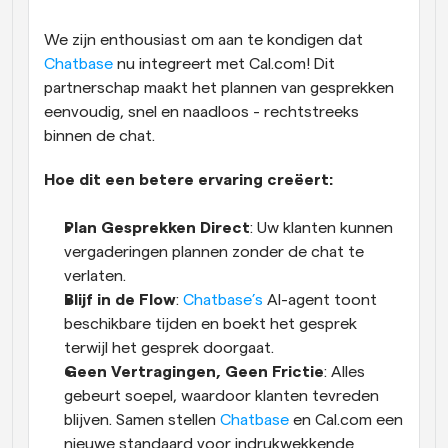
Workflow
We zijn enthousiast om aan te kondigen dat 
Automatiseer planning en herinneringen
Chatbase
 nu integreert met Cal.com! Dit 
partnerschap maakt het plannen van gesprekken 
Blog
eenvoudig, snel en naadloos - rechtstreeks 
Blijf op de hoogte van het laatste nieuws en updates
binnen de chat.   
Supercharged planning met AI-gestuurde 
oproepen
Instant Vergaderingen
Hoe dit een betere ervaring creëert:
Ontmoet cliënten binnen enkele minuten
Plan Gesprekken Direct
: Uw klanten kunnen 
Dynamische Groep Links
vergaderingen plannen zonder de chat te 
Boek naadloos vergaderingen met meerdere mensen
verlaten. 
Blijf in de Flow
: 
Chatbase’s
 AI-agent toont 
Webhooks
beschikbare tijden en boekt het gesprek 
Ontvang een melding wanneer er iets gebeurt
terwijl het gesprek doorgaat. 
Geen Vertragingen, Geen Frictie
: Alles 
gebeurt soepel, waardoor klanten tevreden 
blijven. Samen stellen 
Chatbase
 en Cal.com een 
nieuwe standaard voor indrukwekkende 