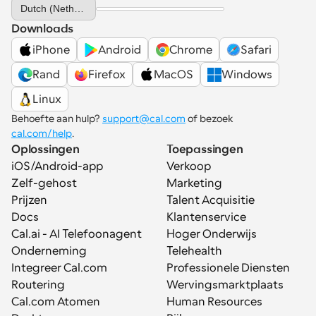
Select Language
Dutch (Netherlands)
Downloads
iPhone
Android
Chrome
Safari
Rand
Firefox
MacOS
Windows
Linux
Behoefte aan hulp? 
support@cal.com
 of bezoek 
cal.com/help
.
Oplossingen
Toepassingen
iOS/Android-app
Verkoop
Zelf-gehost
Marketing
Prijzen
Talent Acquisitie
Docs
Klantenservice
Cal.ai - AI Telefoonagent
Hoger Onderwijs
Onderneming
Telehealth
Integreer Cal.com
Professionele Diensten
Routering
Wervingsmarktplaats
Cal.com Atomen
Human Resources