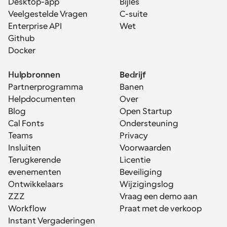
Desktop-app
Bijles
Veelgestelde Vragen
C-suite
Enterprise API
Wet
Github
Docker
Hulpbronnen
Bedrijf
Partnerprogramma
Banen
Helpdocumenten
Over
Blog
Open Startup
Cal Fonts
Ondersteuning
Teams
Privacy
Insluiten
Voorwaarden
Terugkerende 
Licentie
evenementen
Beveiliging
Ontwikkelaars
Wijzigingslog
ZZZ
Vraag een demo aan
Workflow
Praat met de verkoop
Instant Vergaderingen