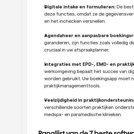
Digitale intake en formulieren:
 De best
deze functies, omdat ze de gegevensverw
en het inchecken versnellen.
Agendaheer en aanpasbare boekingsr
garanderen, zijn functies zoals volledig 
cruciaal in uw afspraakplanner.
Integraties met EPD-, EMD- en prakt
werkomgeving bepaalt het succes van digi
worden gebruikt. Uw boekingsapp moet n
praktijkmanagementtools.
Veelzijdigheid in praktijkondersteuning
verschillende soorten praktijken onders
medspa- en paramedische klinieken.
Ranglijst van de 7 beste softw