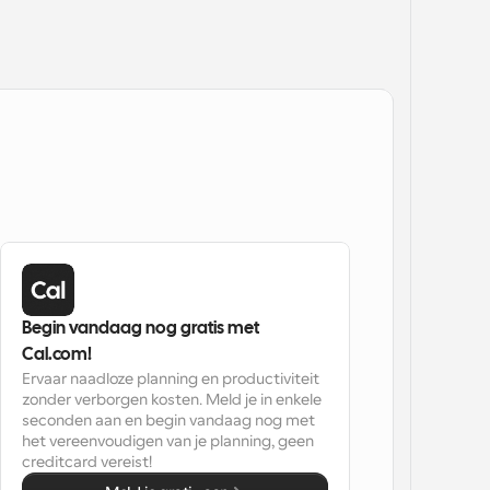
Begin vandaag nog gratis met 
Cal.com!
Ervaar naadloze planning en productiviteit 
zonder verborgen kosten. Meld je in enkele 
seconden aan en begin vandaag nog met 
het vereenvoudigen van je planning, geen 
creditcard vereist!