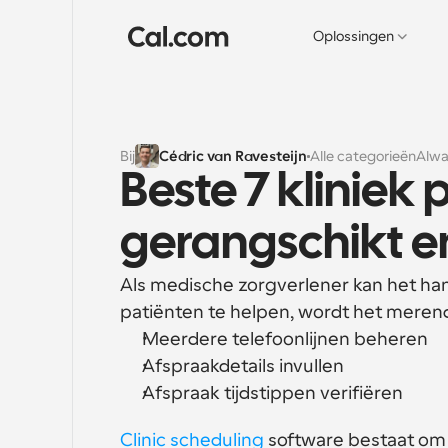
Oplossingen
Bij
Cédric van Ravesteijn
Alle categorieën
Alwa
Beste 7 kliniek
gerangschikt e
Als medische zorgverlener kan het han
patiënten te helpen, wordt het merend
Meerdere telefoonlijnen beheren
Afspraakdetails invullen
Afspraak tijdstippen verifiëren
Clinic scheduling
 software bestaat om 