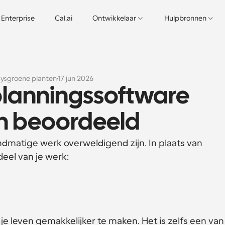
Enterprise
Cal.ai
Ontwikkelaar
Hulpbronnen
ysgroene planten
17 jun 2026
 planningssoftware 
n beoordeeld
dmatige werk overweldigend zijn. In plaats van 
eel van je werk: 
je leven gemakkelijker te maken. Het is zelfs een van 