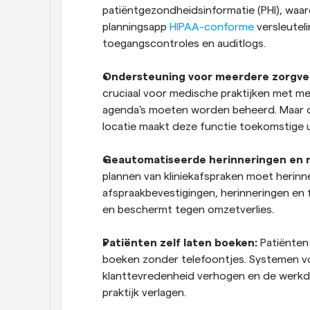
patiëntgezondheidsinformatie (PHI), waar
planningsapp 
HIPAA-conforme
 versleutel
toegangscontroles en auditlogs.
Ondersteuning voor meerdere zorgver
cruciaal voor medische praktijken met me
agenda's moeten worden beheerd. Maar oo
locatie maakt deze functie toekomstige ui
Geautomatiseerde herinneringen en 
plannen van kliniekafspraken moet herinn
afspraakbevestigingen, herinneringen en f
en beschermt tegen omzetverlies.
Patiënten zelf laten boeken:
 Patiënten
boeken zonder telefoontjes. Systemen vo
klanttevredenheid verhogen en de werkdr
praktijk verlagen.