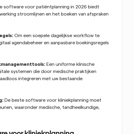
e software voor patiëntplanning in 2026 biedt 
erking stroomlijnen en het boeken van afspraken 
egels:
 Om een soepele dagelijkse workflow te 
digitaal agendabeheer en aanpasbare boekingsregels 
ijkmanagementtools:
 Een uniforme klinische 
tale systemen die door medische praktijken 
aadloos integreren met uw bestaande 
: 
De beste software voor kliniekplanning moet 
teunen, waaronder medische, tandheelkundige, 
are voor kliniekplanning