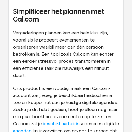
Workflow
Simplificeer het plannen met 
Automatiseer planning en herinneringen
Cal.com 
Blog
Vergaderingen plannen kan een hele klus zijn, 
Blijf op de hoogte van het laatste nieuws en updates
vooral als je probeert evenementen te 
Supercharged planning met AI-gestuurde 
oproepen
organiseren waarbij meer dan één persoon 
Instant Vergaderingen
betrokken is. Een tool zoals Cal.com kan echter 
Ontmoet cliënten binnen enkele minuten
een eerder stressvol proces transformeren in 
een efficiënte taak die nauwelijks een minuut 
Dynamische Groep Links
duurt.
Boek naadloos vergaderingen met meerdere mensen
Ons product is eenvoudig: maak een Cal.com-
Webhooks
account aan, voeg je beschikbaarheidsschema 
Ontvang een melding wanneer er iets gebeurt
toe en koppel het aan je huidige digitale agenda's. 
Zodra je dit hebt gedaan, hoef je alleen nog maar 
een paar boekbare evenementen op te zetten. 
Cal.com zal je 
beschikbaarheids
schema en digitale 
agenda's
 kruisverwijzen om ervoor te zorgen dat 