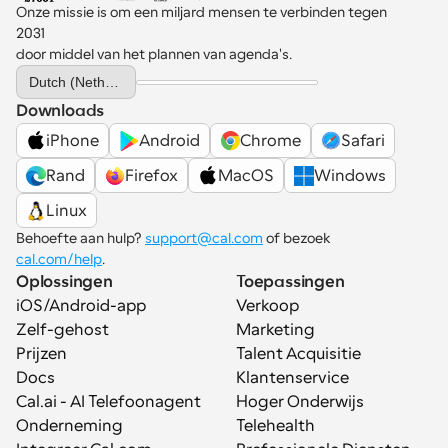
Onze missie is om een miljard mensen te verbinden tegen 
2031 
door middel van het plannen van agenda's.
Select Language
Dutch (Netherlands)
Downloads
iPhone
Android
Chrome
Safari
Rand
Firefox
MacOS
Windows
Linux
Behoefte aan hulp? 
support@cal.com
 of bezoek 
cal.com/help
.
Oplossingen
Toepassingen
iOS/Android-app
Verkoop
Zelf-gehost
Marketing
Prijzen
Talent Acquisitie
Docs
Klantenservice
Cal.ai - AI Telefoonagent
Hoger Onderwijs
Onderneming
Telehealth