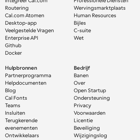
Integreer Cal.com
Professionele Diensten
Routering
Wervingsmarktplaats
Cal.com Atomen
Human Resources
Desktop-app
Bijles
Veelgestelde Vragen
C-suite
Enterprise API
Wet
Github
Docker
Hulpbronnen
Bedrijf
Partnerprogramma
Banen
Helpdocumenten
Over
Blog
Open Startup
Cal Fonts
Ondersteuning
Teams
Privacy
Insluiten
Voorwaarden
Terugkerende 
Licentie
evenementen
Beveiliging
Ontwikkelaars
Wijzigingslog