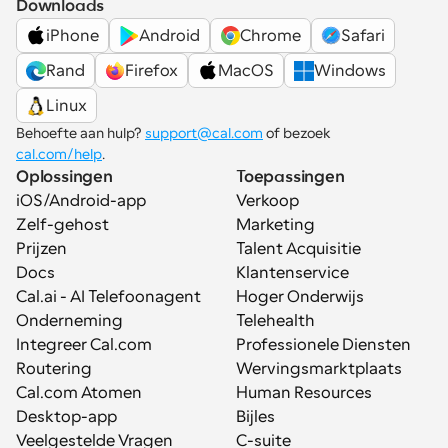
Downloads
iPhone
Android
Chrome
Safari
Rand
Firefox
MacOS
Windows
Linux
Behoefte aan hulp? 
support@cal.com
 of bezoek 
cal.com/help
.
Oplossingen
Toepassingen
iOS/Android-app
Verkoop
Zelf-gehost
Marketing
Prijzen
Talent Acquisitie
Docs
Klantenservice
Cal.ai - AI Telefoonagent
Hoger Onderwijs
Onderneming
Telehealth
Integreer Cal.com
Professionele Diensten
Routering
Wervingsmarktplaats
Cal.com Atomen
Human Resources
Desktop-app
Bijles
Veelgestelde Vragen
C-suite