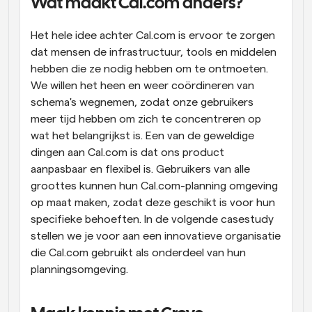
Wat maakt Cal.com anders?
Workflow
Het hele idee achter Cal.com is ervoor te zorgen 
Automatiseer planning en herinneringen
dat mensen de infrastructuur, tools en middelen 
hebben die ze nodig hebben om te ontmoeten. 
Blog
We willen het heen en weer coördineren van 
Blijf op de hoogte van het laatste nieuws en updates
Supercharged planning met AI-gestuurde 
schema's wegnemen, zodat onze gebruikers 
oproepen
meer tijd hebben om zich te concentreren op 
Instant Vergaderingen
wat het belangrijkst is. Een van de geweldige 
Ontmoet cliënten binnen enkele minuten
dingen aan Cal.com is dat ons product 
aanpasbaar en flexibel is. Gebruikers van alle 
Dynamische Groep Links
groottes kunnen hun Cal.com-planning omgeving 
Boek naadloos vergaderingen met meerdere mensen
op maat maken, zodat deze geschikt is voor hun 
specifieke behoeften. In de volgende casestudy 
Webhooks
stellen we je voor aan een innovatieve organisatie 
Ontvang een melding wanneer er iets gebeurt
die Cal.com gebruikt als onderdeel van hun 
planningsomgeving.