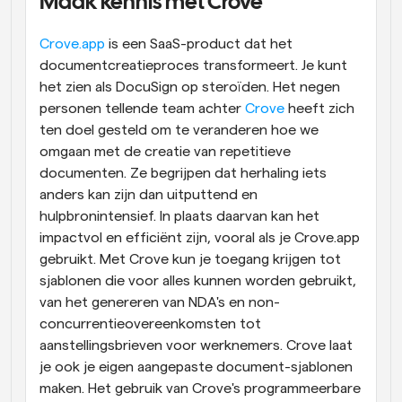
Maak kennis met Crove
Crove.app
 is een SaaS-product dat het 
documentcreatieproces transformeert. Je kunt 
het zien als DocuSign op steroïden. Het negen 
personen tellende team achter 
Crove
 heeft zich 
ten doel gesteld om te veranderen hoe we 
omgaan met de creatie van repetitieve 
documenten. Ze begrijpen dat herhaling iets 
anders kan zijn dan uitputtend en 
hulpbronintensief. In plaats daarvan kan het 
impactvol en efficiënt zijn, vooral als je Crove.app 
gebruikt. Met Crove kun je toegang krijgen tot 
sjablonen die voor alles kunnen worden gebruikt, 
van het genereren van NDA's en non-
concurrentieovereenkomsten tot 
aanstellingsbrieven voor werknemers. Crove laat 
je ook je eigen aangepaste document-sjablonen 
maken. Het gebruik van Crove's programmeerbare 