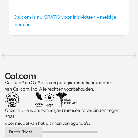
Workflow
Automatiseer planning en herinneringen
Cal.com is nu GRATIS voor individuen - meld je 
hier aan
Blog
Blijf op de hoogte van het laatste nieuws en updates
Supercharged planning met AI-gestuurde 
oproepen
Instant Vergaderingen
Ontmoet cliënten binnen enkele minuten
Dynamische Groep Links
Cal.com® en Cal® zijn een geregistreerd handelsmerk 
Boek naadloos vergaderingen met meerdere mensen
van Cal.com, Inc. Alle rechten voorbehouden.
Webhooks
Ontvang een melding wanneer er iets gebeurt
Onze missie is om een miljard mensen te verbinden tegen 
2031 
door middel van het plannen van agenda's.
Select Language
Dutch (Netherlands)