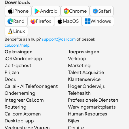
Downloads
iPhone
Android
Chrome
Safari
Rand
Firefox
MacOS
Windows
Linux
Behoefte aan hulp? 
support@cal.com
 of bezoek 
cal.com/help
.
Oplossingen
Toepassingen
iOS/Android-app
Verkoop
Zelf-gehost
Marketing
Prijzen
Talent Acquisitie
Docs
Klantenservice
Cal.ai - AI Telefoonagent
Hoger Onderwijs
Onderneming
Telehealth
Integreer Cal.com
Professionele Diensten
Routering
Wervingsmarktplaats
Cal.com Atomen
Human Resources
Desktop-app
Bijles
Veelgestelde Vragen
C-suite