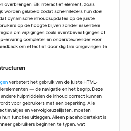
overbrengen. Elk interactief element, zoals 
ijk worden gelabeld zodat schermlezers hun doel 
dat dynamische inhoudsupdates op de juiste 
uikers op de hoogte blijven zonder essentiële 
regio's om wijzigingen zoals eventbevestigingen of 
pp-ervaring completer en ondersteunender voor 
e feedback om effectief door digitale omgevingen te 
tructuren
ngen
 verbetert het gebruik van de juiste HTML-
ierelementen — de navigatie en het begrip. Deze 
 andere hulpmiddelen de inhoud correct kunnen 
rdt voor gebruikers met een beperking. Alle 
ectievakjes en vervolgkeuzelijsten, moeten 
 hun functies uitleggen. Alleen placeholdertekst is 
anneer gebruikers beginnen te typen, wat 