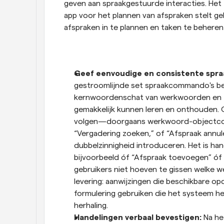
geven aan spraakgestuurde interacties. Het
app voor het plannen van afspraken stelt geb
afspraken in te plannen en taken te beheren
Geef eenvoudige en consistente spra
gestroomlijnde set spraakcommando's beg
kernwoordenschat van werkwoorden en z
gemakkelijk kunnen leren en onthouden.
volgen—doorgaans werkwoord-objectcomb
“Vergadering zoeken,” of “Afspraak annul
dubbelzinnigheid introduceren. Het is ha
bijvoorbeeld óf “Afspraak toevoegen” óf “
gebruikers niet hoeven te gissen welke we
levering: aanwijzingen die beschikbare o
formulering gebruiken die het systeem h
herhaling.
Handelingen verbaal bevestigen: 
Na he