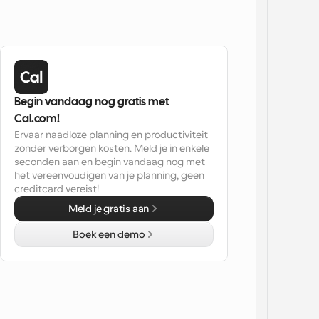
Begin vandaag nog gratis met 
Cal.com!
Ervaar naadloze planning en productiviteit 
zonder verborgen kosten. Meld je in enkele 
seconden aan en begin vandaag nog met 
het vereenvoudigen van je planning, geen 
creditcard vereist!
Meld je gratis aan
Boek een demo