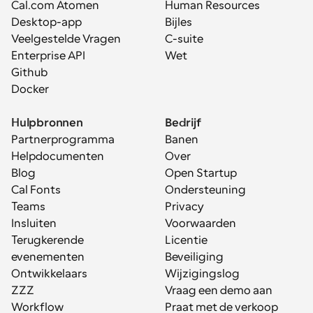
Cal.com Atomen
Human Resources
Desktop-app
Bijles
Veelgestelde Vragen
C-suite
Enterprise API
Wet
Github
Docker
Hulpbronnen
Bedrijf
Partnerprogramma
Banen
Helpdocumenten
Over
Blog
Open Startup
Cal Fonts
Ondersteuning
Teams
Privacy
Insluiten
Voorwaarden
Terugkerende 
Licentie
evenementen
Beveiliging
Ontwikkelaars
Wijzigingslog
ZZZ
Vraag een demo aan
Workflow
Praat met de verkoop