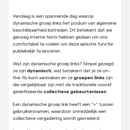
Workflow
Automatiseer planning en herinneringen
Vandaag is een spannende dag waarop 
dynamische groep links het podium van algemene 
beschikbaarheid betreden. Dit betekent dat we 
Blog
Blijf op de hoogte van het laatste nieuws en updates
genoeg interne tests hebben gedaan om ons 
Supercharged planning met AI-gestuurde 
comfortabel te voelen om deze epische functie 
oproepen
publiekelijk te lanceren.
Instant Vergaderingen
Ontmoet cliënten binnen enkele minuten
Wat zijn dynamische groep links? Simpel gezegd: 
ze zijn 
dynamisch
, wat betekent dat je ze on-
Dynamische Groep Links
the-fly kunt aanmaken en ze 
Boek naadloos vergaderingen met meerdere mensen
groepen links
 zijn 
die vergelijkbaar zijn met de traditionele vooraf 
gedefinieerde 
collectieve gebeurtenissen
.
Webhooks
Ontvang een melding wanneer er iets gebeurt
Een dynamische groep link heeft een "+" tussen 
gebruikersnamen, waardoor onmiddellijk een 
collectieve vergadering wordt gecreëerd.