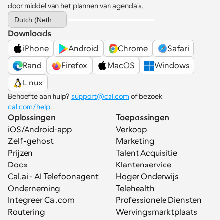
door middel van het plannen van agenda's.
Select Language
Dutch (Netherlands)
Downloads
iPhone
Android
Chrome
Safari
Rand
Firefox
MacOS
Windows
Linux
Behoefte aan hulp? 
support@cal.com
 of bezoek 
cal.com/help
.
Oplossingen
Toepassingen
iOS/Android-app
Verkoop
Zelf-gehost
Marketing
Prijzen
Talent Acquisitie
Docs
Klantenservice
Cal.ai - AI Telefoonagent
Hoger Onderwijs
Onderneming
Telehealth
Integreer Cal.com
Professionele Diensten
Routering
Wervingsmarktplaats