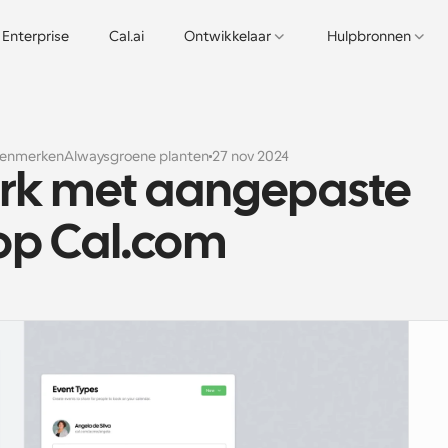
Enterprise
Cal.ai
Ontwikkelaar
Hulpbronnen
kenmerken
Alwaysgroene planten
27 nov 2024
rk met aangepaste 
op Cal.com