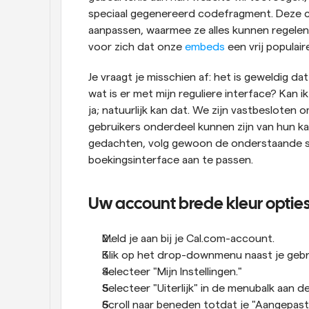
speciaal gegenereerd codefragment. Deze c
aanpassen, waarmee ze alles kunnen regelen,
voor zich dat onze 
embeds
 een vrij populair
Je vraagt je misschien af: het is geweldig d
wat is er met mijn reguliere interface? Kan 
ja; natuurlijk kan dat. We zijn vastbesloten
gebruikers onderdeel kunnen zijn van hun ka
gedachten, volg gewoon de onderstaande st
boekingsinterface aan te passen.
Uw account brede kleur opti
Meld je aan bij je Cal.com-account.
Klik op het drop-downmenu naast je geb
Selecteer "Mijn Instellingen."
Selecteer "Uiterlijk" in de menubalk aan d
Scroll naar beneden totdat je "Aangepaste