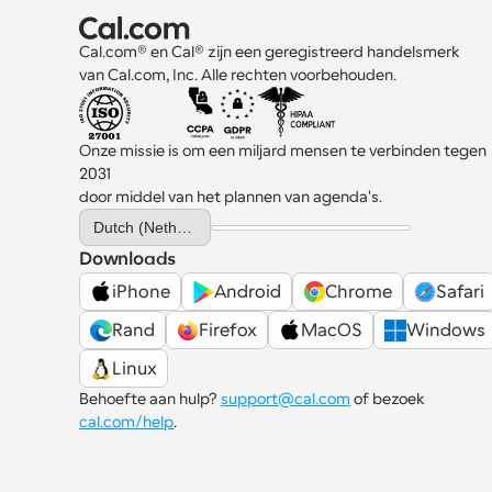
Cal.com® en Cal® zijn een geregistreerd handelsmerk 
van Cal.com, Inc. Alle rechten voorbehouden.
Onze missie is om een miljard mensen te verbinden tegen 
2031 
door middel van het plannen van agenda's.
Select Language
Dutch (Netherlands)
Downloads
iPhone
Android
Chrome
Safari
Rand
Firefox
MacOS
Windows
Linux
Behoefte aan hulp? 
support@cal.com
 of bezoek 
cal.com/help
.