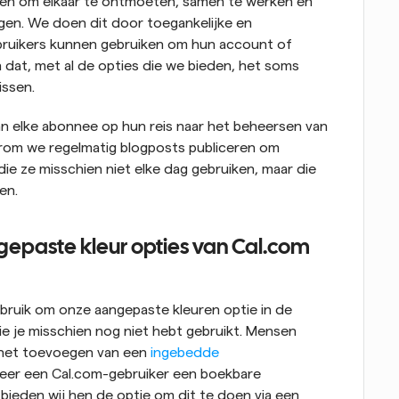
en om elkaar te ontmoeten, samen te werken en 
gen. We doen dit door toegankelijke en 
bruikers kunnen gebruiken om hun account of 
dat, met al de opties die we bieden, het soms 
issen.
n elke abonnee op hun reis naar het beheersen van 
arom we regelmatig blogposts publiceren om 
ie ze misschien niet elke dag gebruiken, maar die 
en.
epaste kleur opties van Cal.com
ruik om onze aangepaste kleuren optie in de 
ie je misschien nog niet hebt gebruikt. Mensen 
 het toevoegen van een 
ingebedde 
eer een Cal.com-gebruiker een boekbare 
bieden wij hen de optie om dit te doen via een 