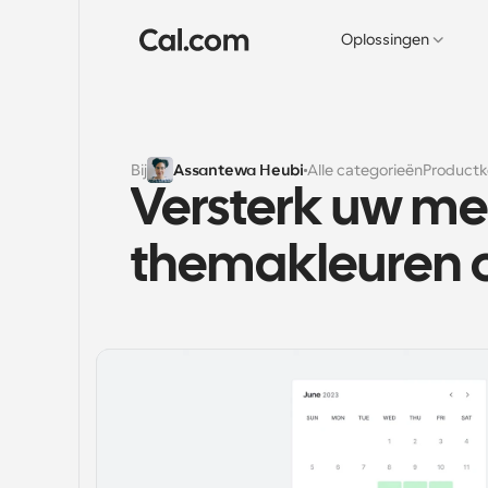
Oplossingen
Bij
Assantewa Heubi
Alle categorieën
Product
Versterk uw me
themakleuren 