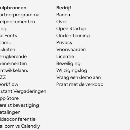
ulpbronnen
Bedrijf
artnerprogramma
Banen
elpdocumenten
Over
log
Open Startup
al Fonts
Ondersteuning
eams
Privacy
nsluiten
Voorwaarden
erugkerende 
Licentie
venementen
Beveiliging
ntwikkelaars
Wijzigingslog
ZZ
Vraag een demo aan
orkflow
Praat met de verkoop
nstant Vergaderingen
pp Store
ereist bevestiging
etalingen
ideoconferentie
al.com vs Calendly