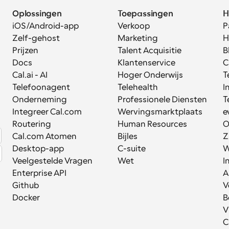
Oplossingen
Toepassingen
H
iOS/Android-app
Verkoop
P
Zelf-gehost
Marketing
H
Prijzen
Talent Acquisitie
B
Docs
Klantenservice
C
Cal.ai - AI 
Hoger Onderwijs
T
Telefoonagent
Telehealth
I
Onderneming
Professionele Diensten
T
Integreer Cal.com
Wervingsmarktplaats
e
Routering
Human Resources
O
Cal.com Atomen
Bijles
Z
Desktop-app
C-suite
W
Veelgestelde Vragen
Wet
I
Enterprise API
A
Github
V
Docker
B
V
C