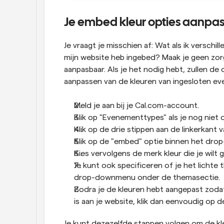
Je embed kleur opties aanpa
Je vraagt je misschien af: Wat als ik verschi
mijn website heb ingebed? Maak je geen zorg
aanpasbaar. Als je het nodig hebt, zullen de
aanpassen van de kleuren van ingesloten e
Meld je aan bij je Cal.com-account.
Klik op "Evenementtypes" als je nog nie
Klik op de drie stippen aan de linkerkan
Klik op de "embed" optie binnen het drop
Kies vervolgens de merk kleur die je wilt 
Je kunt ook specificeren of je het lichte
drop-downmenu onder de themasectie.
Zodra je de kleuren hebt aangepast zodat
is aan je website, klik dan eenvoudig op 
Je kunt dezezelfde stappen volgen om de kl