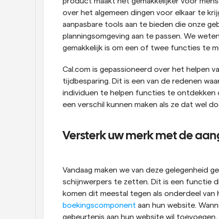
product maakt het gemakkelijker voor mens
over het algemeen dingen voor elkaar te krij
aanpasbare tools aan te bieden die onze ge
planningsomgeving aan te passen. We weten 
gemakkelijk is om een of twee functies te m
Cal.com is gepassioneerd over het helpen va
tijdbesparing. Dit is een van de redenen wa
individuen te helpen functies te ontdekken d
een verschil kunnen maken als ze dat wel do
Versterk uw merk met de aang
Vandaag maken we van deze gelegenheid geb
schijnwerpers te zetten. Dit is een functie d
komen dit meestal tegen als onderdeel van
boekingscomponent
 aan hun website. Wann
gebeurtenis aan hun website wil toevoegen, 