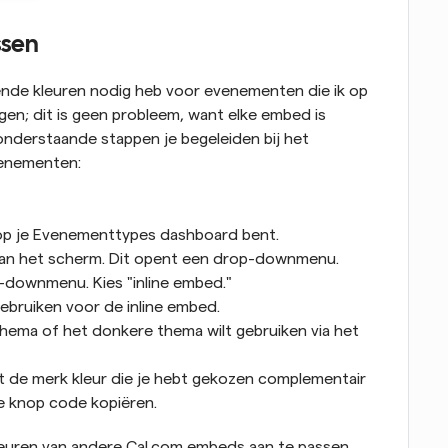
ssen
llende kleuren nodig heb voor evenementen die ik op 
en; dit is geen probleem, want elke embed is 
 onderstaande stappen je begeleiden bij het 
venementen:
t op je Evenementtypes dashboard bent.
t van het scherm. Dit opent een drop-downmenu.
-downmenu. Kies "inline embed."
gebruiken voor de inline embed.
 thema of het donkere thema wilt gebruiken via het 
 de merk kleur die je hebt gekozen complementair 
de knop code kopiëren.
euren van andere Cal.com embeds aan te passen, 