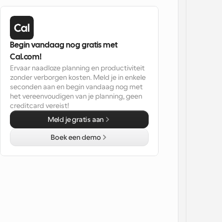
Begin vandaag nog gratis met 
Cal.com!
Ervaar naadloze planning en productiviteit 
zonder verborgen kosten. Meld je in enkele 
seconden aan en begin vandaag nog met 
het vereenvoudigen van je planning, geen 
creditcard vereist!
Meld je gratis aan
Boek een demo