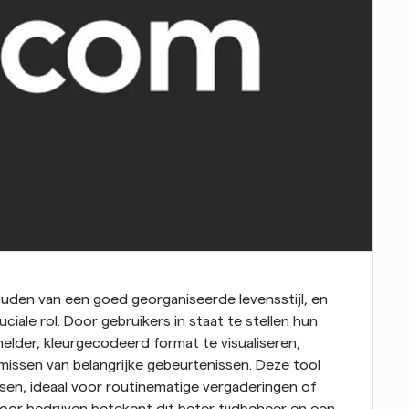
ouden van een goed georganiseerde levensstijl, en 
uciale rol. Door gebruikers in staat te stellen hun 
lder, kleurgecodeerd format te visualiseren, 
missen van belangrijke gebeurtenissen. Deze tool 
n, ideaal voor routinematige vergaderingen of 