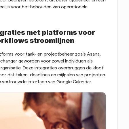
oor bedrijven betekent dit beter tijdbeheer en een 
eel is voor het behouden van operationele 
raties met platforms voor 
orkflows stroomlijnen
tforms voor taak- en projectbeheer zoals Asana, 
echanger geworden voor zowel individuen als 
rganisatie. Deze integraties overbruggen de kloof 
or dat taken, deadlines en mijlpalen van projecten 
 de vertrouwde interface van Google Calendar.