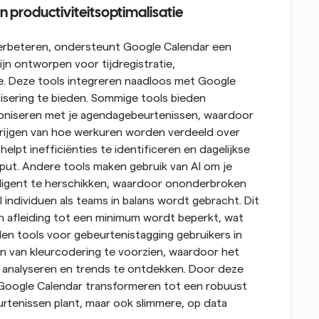
n productiviteitsoptimalisatie
verbeteren, ondersteunt Google Calendar een 
ijn ontworpen voor tijdregistratie, 
e. Deze tools integreren naadloos met Google 
sering te bieden. Sommige tools bieden 
roniseren met je agendagebeurtenissen, waardoor 
krijgen van hoe werkuren worden verdeeld over 
lpt inefficiënties te identificeren en dagelijkse 
put. Andere tools maken gebruik van AI om je 
lligent te herschikken, waardoor ononderbroken 
 individuen als teams in balans wordt gebracht. Dit 
 en afleiding tot een minimum wordt beperkt, wat 
len tools voor gebeurtenistagging gebruikers in 
n van kleurcodering te voorzien, waardoor het 
analyseren en trends te ontdekken. Door deze 
 Google Calendar transformeren tot een robuust 
rtenissen plant, maar ook slimmere, op data 