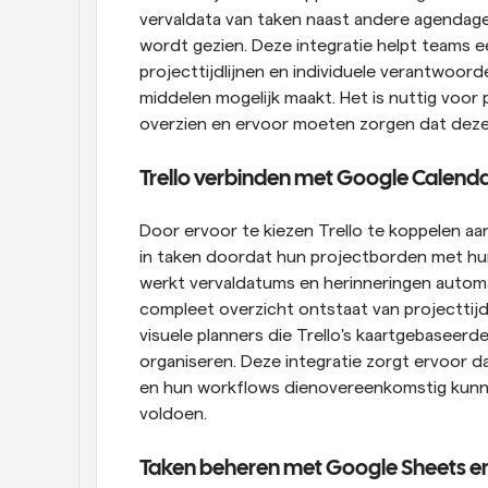
vervaldata van taken naast andere agendageb
wordt gezien. Deze integratie helpt teams e
projecttijdlijnen en individuele verantwoord
middelen mogelijk maakt. Het is nuttig voo
overzien en ervoor moeten zorgen dat deze 
Trello verbinden met Google Calend
Door ervoor te kiezen Trello te koppelen aan
in taken doordat hun projectborden met hun
werkt vervaldatums en herinneringen automat
compleet overzicht ontstaat van projecttijdl
visuele planners die Trello's kaartgebaseer
organiseren. Deze integratie zorgt ervoor da
en hun workflows dienovereenkomstig kunne
voldoen.
Taken beheren met Google Sheets e