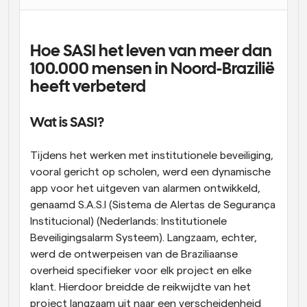
Workflow
Automatiseer planning en herinneringen
Hoe SASI het leven van meer dan 
100.000 mensen in Noord-Brazilië 
Blog
heeft verbeterd
Blijf op de hoogte van het laatste nieuws en updates
Supercharged planning met AI-gestuurde 
oproepen
Instant Vergaderingen
Wat is SASI?
Ontmoet cliënten binnen enkele minuten
Tijdens het werken met institutionele beveiliging, 
Dynamische Groep Links
vooral gericht op scholen, werd een dynamische 
Boek naadloos vergaderingen met meerdere mensen
app voor het uitgeven van alarmen ontwikkeld, 
genaamd S.A.S.I (Sistema de Alertas de Segurança 
Webhooks
Institucional) (Nederlands: Institutionele 
Ontvang een melding wanneer er iets gebeurt
Beveiligingsalarm Systeem). Langzaam, echter, 
werd de ontwerpeisen van de Braziliaanse 
overheid specifieker voor elk project en elke 
klant. Hierdoor breidde de reikwijdte van het 
project langzaam uit naar een verscheidenheid 