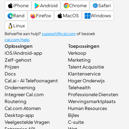
iPhone
Android
Chrome
Safari
Rand
Firefox
MacOS
Windows
Linux
Behoefte aan hulp? 
support@cal.com
 of bezoek 
cal.com/help
.
Oplossingen
Toepassingen
iOS/Android-app
Verkoop
Zelf-gehost
Marketing
Prijzen
Talent Acquisitie
Docs
Klantenservice
Cal.ai - AI Telefoonagent
Hoger Onderwijs
Onderneming
Telehealth
Integreer Cal.com
Professionele Diensten
Routering
Wervingsmarktplaats
Cal.com Atomen
Human Resources
Desktop-app
Bijles
Veelgestelde Vragen
C-suite