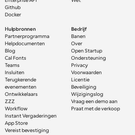
Enterprise API
Wet
Github
Docker
Hulpbronnen
Bedrijf
Partnerprogramma
Banen
Helpdocumenten
Over
Blog
Open Startup
Cal Fonts
Ondersteuning
Teams
Privacy
Insluiten
Voorwaarden
Terugkerende 
Licentie
evenementen
Beveiliging
Ontwikkelaars
Wijzigingslog
ZZZ
Vraag een demo aan
Workflow
Praat met de verkoop
Instant Vergaderingen
App Store
Vereist bevestiging