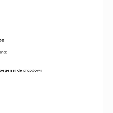
.
oe
end:
voegen
 in de dropdown