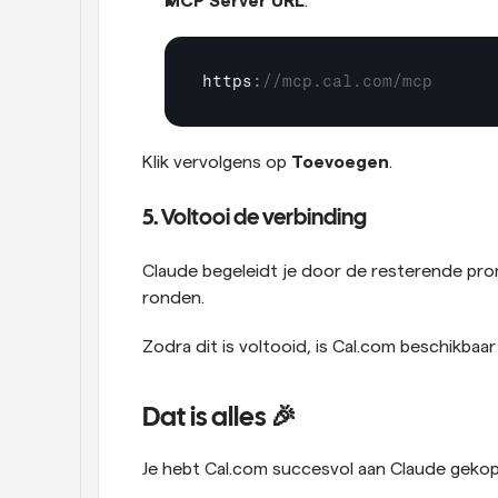
MCP Server URL
:
https
:
//mcp.cal.com/mcp
Klik vervolgens op 
Toevoegen
.
5. Voltooi de verbinding
Claude begeleidt je door de resterende promp
ronden.
Zodra dit is voltooid, is Cal.com beschikbaar
Dat is alles 🎉
Je hebt Cal.com succesvol aan Claude gekop