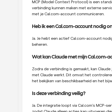
MCP (Model Context Protocol) is een stand
verbinding kunnen maken met externe services
met je Cal.com-account communiceren.
Heb ik een Cal.com-account nodig om
Ja. Je hebt een actief Cal.com-account nodig
beheren. 
Wat kan Claude met mijn Cal.com-a
Zodra de verbinding is gemaakt, kan Claude j
met Claude werkt. Dit omvat het controlere
het bekijken van beschikbaarheid en het bij
Is deze verbinding veilig?
Ja. De integratie loopt via Cal.com’s MCP-se
zodat Claude alleen acties kan uitvoeren die j