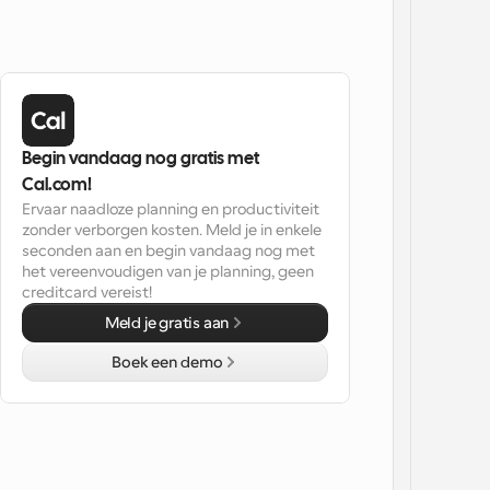
Begin vandaag nog gratis met 
Cal.com!
Ervaar naadloze planning en productiviteit 
zonder verborgen kosten. Meld je in enkele 
seconden aan en begin vandaag nog met 
het vereenvoudigen van je planning, geen 
creditcard vereist!
Meld je gratis aan
Boek een demo