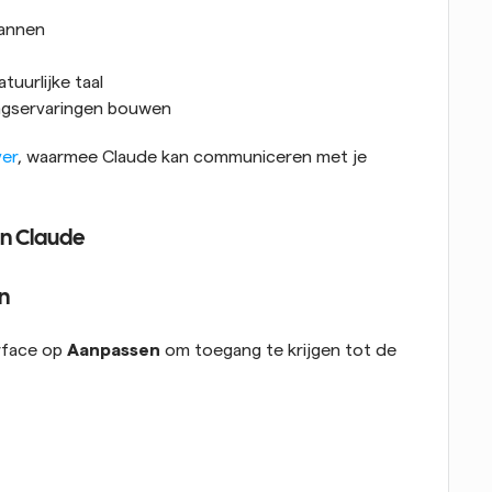
lannen
uurlijke taal
ngservaringen bouwen
ver
, waarmee Claude kan communiceren met je 
an Claude
n
rface op 
Aanpassen
 om toegang te krijgen tot de 