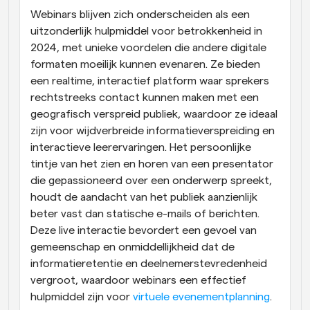
Webinars blijven zich onderscheiden als een 
Workflow
uitzonderlijk hulpmiddel voor betrokkenheid in 
Automatiseer planning en herinneringen
2024, met unieke voordelen die andere digitale 
formaten moeilijk kunnen evenaren. Ze bieden 
Blog
een realtime, interactief platform waar sprekers 
Blijf op de hoogte van het laatste nieuws en updates
Supercharged planning met AI-gestuurde 
rechtstreeks contact kunnen maken met een 
oproepen
geografisch verspreid publiek, waardoor ze ideaal 
Instant Vergaderingen
zijn voor wijdverbreide informatieverspreiding en 
Ontmoet cliënten binnen enkele minuten
interactieve leerervaringen. Het persoonlijke 
tintje van het zien en horen van een presentator 
Dynamische Groep Links
die gepassioneerd over een onderwerp spreekt, 
Boek naadloos vergaderingen met meerdere mensen
houdt de aandacht van het publiek aanzienlijk 
beter vast dan statische e-mails of berichten. 
Webhooks
Deze live interactie bevordert een gevoel van 
Ontvang een melding wanneer er iets gebeurt
gemeenschap en onmiddellijkheid dat de 
informatieretentie en deelnemerstevredenheid 
vergroot, waardoor webinars een effectief 
hulpmiddel zijn voor
 virtuele evenementplanning
.