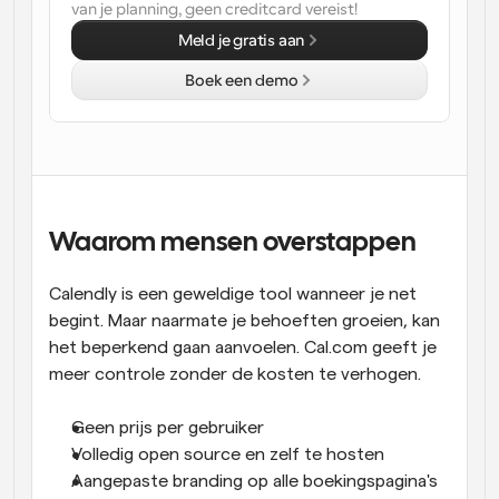
van je planning, geen creditcard vereist!
Workflow
Meld je gratis aan
Automatiseer planning en herinneringen
Boek een demo
Blog
Blijf op de hoogte van het laatste nieuws en updates
Supercharged planning met AI-gestuurde 
oproepen
Instant Vergaderingen
Ontmoet cliënten binnen enkele minuten
Waarom mensen overstappen
Dynamische Groep Links
Calendly is een geweldige tool wanneer je net 
Boek naadloos vergaderingen met meerdere mensen
begint. Maar naarmate je behoeften groeien, kan 
het beperkend gaan aanvoelen. Cal.com geeft je 
Webhooks
meer controle zonder de kosten te verhogen.
Ontvang een melding wanneer er iets gebeurt
Geen prijs per gebruiker
Volledig open source en zelf te hosten
Aangepaste branding op alle boekingspagina's