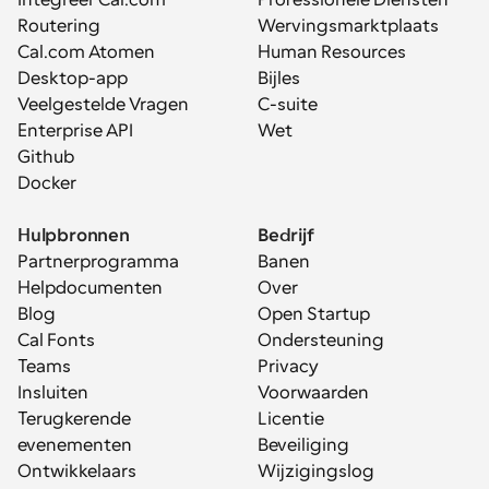
Integreer Cal.com
Professionele Diensten
Routering
Wervingsmarktplaats
Cal.com Atomen
Human Resources
Desktop-app
Bijles
Veelgestelde Vragen
C-suite
Enterprise API
Wet
Github
Docker
Hulpbronnen
Bedrijf
Partnerprogramma
Banen
Helpdocumenten
Over
Blog
Open Startup
Cal Fonts
Ondersteuning
Teams
Privacy
Insluiten
Voorwaarden
Terugkerende 
Licentie
evenementen
Beveiliging
Ontwikkelaars
Wijzigingslog