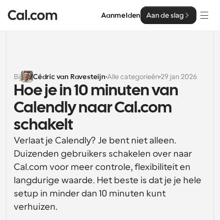
Aanmelden
Aan de slag
Oplossingen
Oplossingen
Bij
Cédric van Ravesteijn
Alle categorieën
29 jan 2026
Hoe je in 10 minuten van 
Op teamgrootte
Enterprise
Calendly naar Cal.com 
Voor individuen
Persoonlijke planning eenvoudig gemaakt
schakelt
Cal.ai
Verlaat je Calendly? Je bent niet alleen. 
Voor Teams
Samenwerkingsplanning voor groepen
Duizenden gebruikers schakelen over naar 
Ontwikkelaar
Cal.com voor meer controle, flexibiliteit en 
Voor organisaties
langdurige waarde. Het beste is dat je je hele 
Ontwikkelaarsdocumentatie
Hulpbronnen
Grotere teamsplanning voor meer controle en 
Documentatie voor het Cal.com-platform
beveiliging
setup in minder dan 10 minuten kunt 
Lettertype: Cal Sans UI & tekst
verhuizen.
Prijzen
Voor ondernemingen
Ons eigen variabele lettertype voor 
API