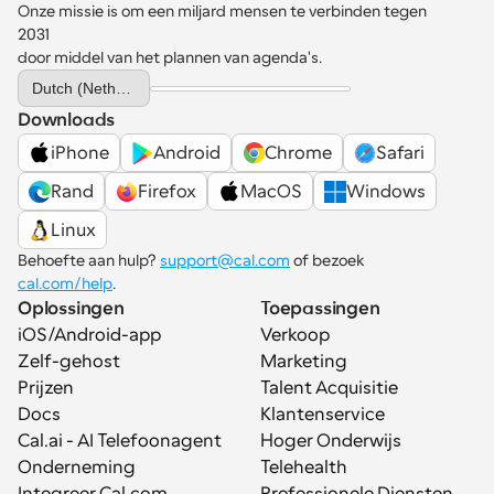
Onze missie is om een miljard mensen te verbinden tegen 
2031 
door middel van het plannen van agenda's.
Select Language
Dutch (Netherlands)
Downloads
iPhone
Android
Chrome
Safari
Rand
Firefox
MacOS
Windows
Linux
Behoefte aan hulp? 
support@cal.com
 of bezoek 
cal.com/help
.
Oplossingen
Toepassingen
iOS/Android-app
Verkoop
Zelf-gehost
Marketing
Prijzen
Talent Acquisitie
Docs
Klantenservice
Cal.ai - AI Telefoonagent
Hoger Onderwijs
Onderneming
Telehealth