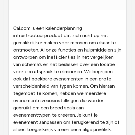
Workflow
Automatiseer planning en herinneringen
Cal.com is een kalenderplanning 
Blog
infrastructuurproduct dat zich richt op het 
Blijf op de hoogte van het laatste nieuws en updates
Supercharged planning met AI-gestuurde 
gemakkelijker maken voor mensen om elkaar te 
oproepen
ontmoeten. Al onze functies en hulpmiddelen zijn 
Instant Vergaderingen
ontworpen om inefficiënties in het vergelijken 
Ontmoet cliënten binnen enkele minuten
van schema's en het beslissen over een locatie 
voor een afspraak te elimineren. We begrijpen 
Dynamische Groep Links
ook dat boekbare evenementen in een grote 
Boek naadloos vergaderingen met meerdere mensen
verscheidenheid van typen komen. Om hieraan 
tegemoet te komen, hebben we meerdere 
Webhooks
evenementniveausinstellingen die worden 
Ontvang een melding wanneer er iets gebeurt
gebruikt om een breed scala aan 
evenementtypen te creëren. Je kunt je 
evenement aanpassen om terugkerend te zijn of 
alleen toegankelijk via een eenmalige privélink.