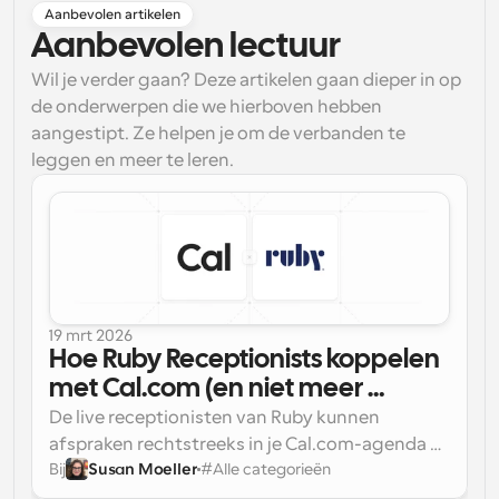
Aanbevolen artikelen
Aanbevolen lectuur
Wil je verder gaan? Deze artikelen gaan dieper in op
de onderwerpen die we hierboven hebben
aangestipt. Ze helpen je om de verbanden te
leggen en meer te leren.
19 mrt 2026
Hoe Ruby Receptionists koppelen 
met Cal.com (en niet meer 
zorgen maken over dubbele 
De live receptionisten van Ruby kunnen 
boekingen)
afspraken rechtstreeks in je Cal.com-agenda 
Bij
Susan Moeller
#
Alle categorieën
boeken, wat betekent dat er geen 
planningslinks met klanten worden gedeeld, 