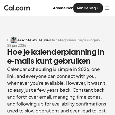
Aanmelden
Aan de slag
Oplossingen
Oplossingen
Bij
Assantewa Heubi
Alle categorieën
Toepassingen
23 jun 2026
Op teamgrootte
Enterprise
Hoe je kalenderplanning in 
Voor individuen
e-mails kunt gebruiken
Persoonlijke planning eenvoudig gemaakt
Cal.ai
Calendar scheduling is simple in 2026, one 
Voor Teams
link, and everyone can connect with you, 
Samenwerkingsplanning voor groepen
Ontwikkelaar
whenever you’re available. However, it wasn’t 
so easy just a few years back. Constant back 
Voor organisaties
Ontwikkelaarsdocumentatie
Hulpbronnen
Grotere teamsplanning voor meer controle en 
and forth over email, managing time zones, 
Documentatie voor het Cal.com-platform
beveiliging
and following up for availability confirmations 
Lettertype: Cal Sans UI & tekst
Prijzen
used to slow operations and even lead to lost 
Voor ondernemingen
Ons eigen variabele lettertype voor 
API