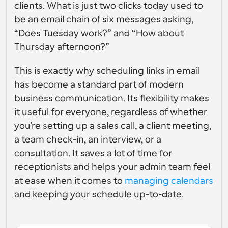
gebruikersinterfaceontwerp
Enterprise-niveau planningsoplossingen
clients. What is just two clicks today used to 
Bouw je eigen integraties met onze openbare API
be an email chain of six messages asking, 
Met 
App Store
Planningscomponenten
gebruiksdoe
“Does Tuesday work?” and “How about 
Integreer met je favoriete apps
l
Gebruik onze react-atomen om planning aan uw app 
Thursday afternoon?”
toe te voegen
Werven
Ondersteuning
Collectieve Evenementen
OAuth-client aanmaken
This is exactly why scheduling links in email 
Plan evenementen met meerdere deelnemers
Integreer Cal.com met behulp van OAuth
has become a standard part of modern 
Helpdocumenten
Verkoop
Gezondheidszorg
business communication. Its flexibility makes 
Moet je meer leren over ons systeem? Bekijk de 
it useful for everyone, regardless of whether 
hulpartikelen
you’re setting up a sales call, a client meeting, 
HR
Telehealth
Insluiten
a team check-in, an interview, or a 
Embed Cal.com in uw website
consultation. It saves a lot of time for 
receptionists and helps your admin team feel 
Onderwijs
Marketing
Buiten kantoor
at ease when it comes to 
managing calendars
Plan gemakkelijk tijd vrij
and keeping your schedule up-to-date.
Probeer Cal.ai nu!
Betalingen
Accepteer betalingen voor boekingen