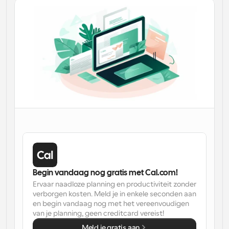
Workflow
Automatiseer planning en herinneringen
Blog
Blijf op de hoogte van het laatste nieuws en updates
Supercharged planning met AI-gestuurde 
oproepen
Instant Vergaderingen
Ontmoet cliënten binnen enkele minuten
Dynamische Groep Links
Boek naadloos vergaderingen met meerdere mensen
Webhooks
Begin vandaag nog gratis met Cal.com!
Ontvang een melding wanneer er iets gebeurt
Ervaar naadloze planning en productiviteit zonder 
verborgen kosten. Meld je in enkele seconden aan 
en begin vandaag nog met het vereenvoudigen 
van je planning, geen creditcard vereist!
Meld je gratis aan