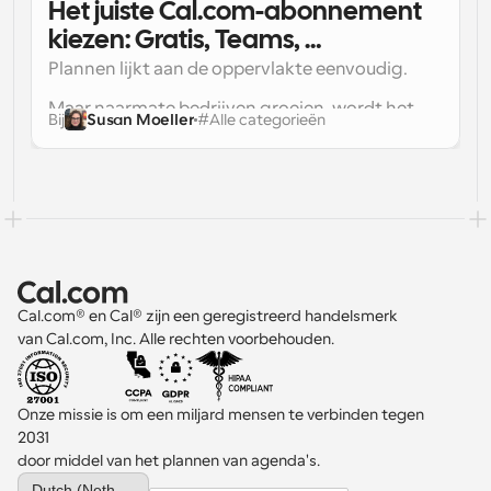
Het juiste Cal.com-abonnement 
kiezen: Gratis, Teams, 
Organisaties of Enterprise?
Plannen lijkt aan de oppervlakte eenvoudig.
Maar naarmate bedrijven groeien, wordt het 
Bij
Susan Moeller
#
Alle categorieën
infrastructuur. Het ondersteunt sales, 
onboarding, support, werving, zorgafspraken 
Bij Cal.com zijn onze abonnementen niet 
en meer.
zomaar bundels met functies. Ze 
weerspiegelen verschillende fasen van 
Zo kun je ernaar kijken.
operationele volwassenheid. Van individueel 
plannen tot governance op enterprise-niveau is 
elke laag gebouwd voor een specifiek 
Gratis: krachtige 
Cal.com® en Cal® zijn een geregistreerd handelsmerk 
complexiteitsniveau.
van Cal.com, Inc. Alle rechten voorbehouden.
planning voor individuen
Kernfocus: onbeperkte, flexibele planning 
Onze missie is om een miljard mensen te verbinden tegen 
zonder betaalmuren
2031 
door middel van het plannen van agenda's.
De meeste planningstools beperken hun gratis 
Select Language
Dutch (Netherlands)