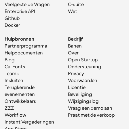
Veelgestelde Vragen
C-suite
Enterprise API
Wet
Github
Docker
Hulpbronnen
Bedrijf
Partnerprogramma
Banen
Helpdocumenten
Over
Blog
Open Startup
Cal Fonts
Ondersteuning
Teams
Privacy
De planladder: van 
Insluiten
Voorwaarden
gedeelde planning naar 
Terugkerende 
Licentie
evenementen
Beveiliging
beheerde infrastructuur
Naarmate de complexiteit toeneemt, 
Ontwikkelaars
Wijzigingslog
doorlopen de meeste bedrijven een natuurlijke 
ZZZ
Vraag een demo aan
ontwikkeling:
Individuen beheren planning
Workflow
Praat met de verkoop
Teams delen planning
Instant Vergaderingen
Organisaties standaardiseren planning
App Store