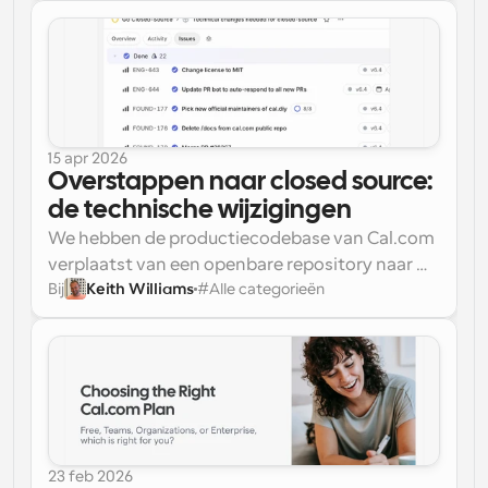
geen heen-en-weer, geen dubbele boekingen. 
Zo stel je het goed in.
15 apr 2026
Overstappen naar closed source: 
de technische wijzigingen
We hebben de productiecodebase van Cal.com 
verplaatst van een openbare repository naar 
Bij
Keith Williams
#
Alle categorieën
een privé-repository. De openbare repository is 
Dit is er veranderd.
calcom/cal.diy
nu 
, bekend als 
Cal.diy
, de 
open-source, zelf te hosten, community-
gedreven versie van Cal.com.
23 feb 2026