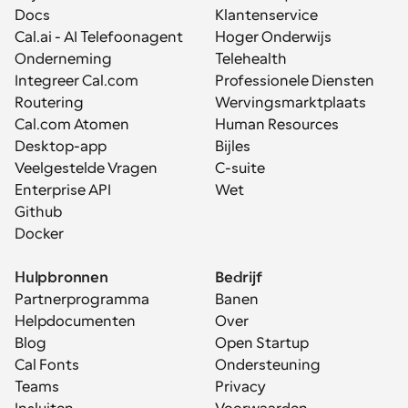
Docs
Klantenservice
Cal.ai - AI Telefoonagent
Hoger Onderwijs
Onderneming
Telehealth
Integreer Cal.com
Professionele Diensten
Routering
Wervingsmarktplaats
Cal.com Atomen
Human Resources
Desktop-app
Bijles
Veelgestelde Vragen
C-suite
Enterprise API
Wet
Github
Docker
Hulpbronnen
Bedrijf
Partnerprogramma
Banen
Helpdocumenten
Over
Blog
Open Startup
Cal Fonts
Ondersteuning
Teams
Privacy