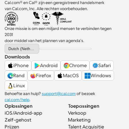
Cal.com® en Cal® zijn een geregistreerd handelsmerk 
van Cal.com, Inc. Alle rechten voorbehouden.
Onze missie is om een miljard mensen te verbinden tegen 
2031 
door middel van het plannen van agenda's.
Select Language
Dutch (Netherlands)
Downloads
iPhone
Android
Chrome
Safari
Rand
Firefox
MacOS
Windows
Linux
Behoefte aan hulp? 
support@cal.com
 of bezoek 
cal.com/help
.
Oplossingen
Toepassingen
iOS/Android-app
Verkoop
Zelf-gehost
Marketing
Prijzen
Talent Acquisitie