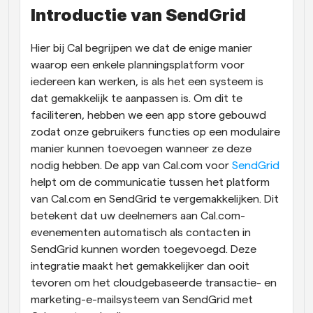
Introductie van SendGrid 
Workflow
Automatiseer planning en herinneringen
Hier bij Cal begrijpen we dat de enige manier 
waarop een enkele planningsplatform voor 
Blog
iedereen kan werken, is als het een systeem is 
Blijf op de hoogte van het laatste nieuws en updates
Supercharged planning met AI-gestuurde 
dat gemakkelijk te aanpassen is. Om dit te 
oproepen
faciliteren, hebben we een app store gebouwd 
Instant Vergaderingen
zodat onze gebruikers functies op een modulaire 
Ontmoet cliënten binnen enkele minuten
manier kunnen toevoegen wanneer ze deze 
nodig hebben. De app van Cal.com voor 
SendGrid
Dynamische Groep Links
helpt om de communicatie tussen het platform 
Boek naadloos vergaderingen met meerdere mensen
van Cal.com en SendGrid te vergemakkelijken. Dit 
betekent dat uw deelnemers aan Cal.com-
Webhooks
evenementen automatisch als contacten in 
Ontvang een melding wanneer er iets gebeurt
SendGrid kunnen worden toegevoegd. Deze 
integratie maakt het gemakkelijker dan ooit 
tevoren om het cloudgebaseerde transactie- en 
marketing-e-mailsysteem van SendGrid met 