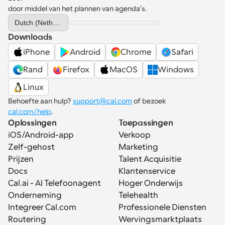
door middel van het plannen van agenda's.
Select Language
Dutch (Netherlands)
Downloads
iPhone
Android
Chrome
Safari
Rand
Firefox
MacOS
Windows
Linux
Behoefte aan hulp? 
support@cal.com
 of bezoek 
cal.com/help
.
Oplossingen
Toepassingen
iOS/Android-app
Verkoop
Zelf-gehost
Marketing
Prijzen
Talent Acquisitie
Docs
Klantenservice
Cal.ai - AI Telefoonagent
Hoger Onderwijs
Onderneming
Telehealth
Integreer Cal.com
Professionele Diensten
Routering
Wervingsmarktplaats