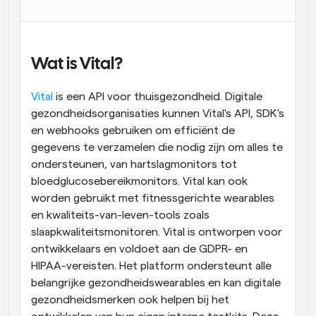
Workflow
Automatiseer planning en herinneringen
Wat is Vital?
Blog
Blijf op de hoogte van het laatste nieuws en updates
Vital
 is een API voor thuisgezondheid. Digitale 
Supercharged planning met AI-gestuurde 
oproepen
gezondheidsorganisaties kunnen Vital's API, SDK's 
Instant Vergaderingen
en webhooks gebruiken om efficiënt de 
Ontmoet cliënten binnen enkele minuten
gegevens te verzamelen die nodig zijn om alles te 
ondersteunen, van hartslagmonitors tot 
Dynamische Groep Links
bloedglucosebereikmonitors. Vital kan ook 
Boek naadloos vergaderingen met meerdere mensen
worden gebruikt met fitnessgerichte wearables 
en kwaliteits-van-leven-tools zoals 
Webhooks
slaapkwaliteitsmonitoren. Vital is ontworpen voor 
Ontvang een melding wanneer er iets gebeurt
ontwikkelaars en voldoet aan de GDPR- en 
HIPAA-vereisten. Het platform ondersteunt alle 
belangrijke gezondheidswearables en kan digitale 
gezondheidsmerken ook helpen bij het 