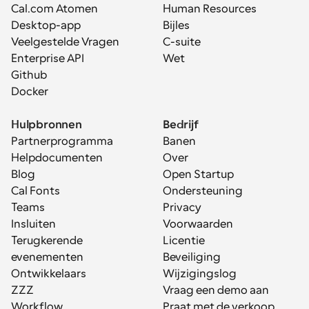
Cal.com Atomen
Human Resources
Desktop-app
Bijles
Veelgestelde Vragen
C-suite
Enterprise API
Wet
Github
Docker
Hulpbronnen
Bedrijf
Partnerprogramma
Banen
Helpdocumenten
Over
Blog
Open Startup
Cal Fonts
Ondersteuning
Teams
Privacy
Insluiten
Voorwaarden
Terugkerende 
Licentie
evenementen
Beveiliging
Ontwikkelaars
Wijzigingslog
ZZZ
Vraag een demo aan
Workflow
Praat met de verkoop