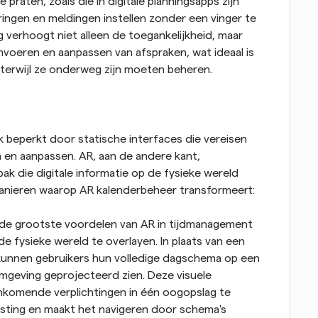
praten, zoals die in digitale planningsapps zijn 
ingen en meldingen instellen zonder een vinger te 
verhoogt niet alleen de toegankelijkheid, maar 
invoeren en aanpassen van afspraken, wat ideaal is 
 terwijl ze onderweg zijn moeten beheren.
 beperkt door statische interfaces die vereisen 
en aanpassen. AR, aan de andere kant, 
k die digitale informatie op de fysieke wereld 
 manieren waarop AR kalenderbeheer transformeert:
de grootste voordelen van AR in tijdmanagement 
e fysieke wereld te overlayen. In plaats van een 
, kunnen gebruikers hun volledige dagschema op een 
mgeving geprojecteerd zien. Deze visuele 
komende verplichtingen in één oogopslag te 
asting en maakt het navigeren door schema's 