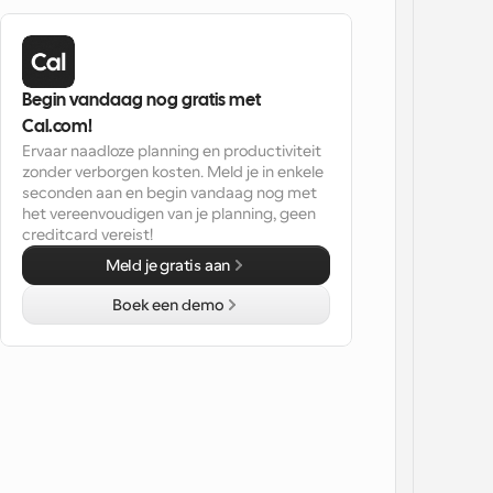
Begin vandaag nog gratis met 
Cal.com!
Ervaar naadloze planning en productiviteit 
zonder verborgen kosten. Meld je in enkele 
seconden aan en begin vandaag nog met 
het vereenvoudigen van je planning, geen 
creditcard vereist!
Meld je gratis aan
Boek een demo