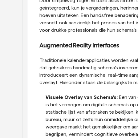
Door simpelweg tegen virtuele assistenten te 
geïntegreerd, kun je vergaderingen, herinner
hoeven uitsteken. Een handsfree benadering 
versnelt ook aanzienlijk het proces van het 
voor drukke professionals die hun schema's
Augmented Reality Interfaces
Traditionele kalenderapplicaties worden vaak
dat gebruikers handmatig schema's invoeren 
introduceert een dynamische, real-time aanpa
overlayt. Hieronder staan de belangrijkste
Visuele Overlay van Schema's: 
Een van 
is het vermogen om digitale schema's op d
statische lijst van afspraken te bekijken
bureau, muur of zelfs hun onmiddellijke o
weergave maakt het gemakkelijker om aan
begrijpen, vermindert cognitieve overbel