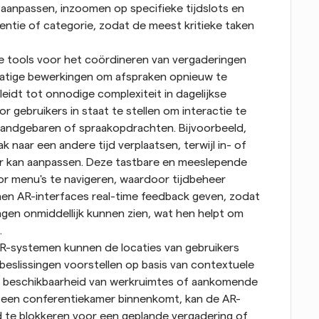
 aanpassen, inzoomen op specifieke tijdslots en 
entie of categorie, zodat de meest kritieke taken 
e tools voor het coördineren van vergaderingen 
atige bewerkingen om afspraken opnieuw te 
eidt tot onnodige complexiteit in dagelijkse 
 gebruikers in staat te stellen om interactie te 
handgebaren of spraakopdrachten. Bijvoorbeeld, 
 naar een andere tijd verplaatsen, terwijl in- of 
ur kan aanpassen. Deze tastbare en meeslepende 
r menu's te navigeren, waardoor tijdbeheer 
en AR-interfaces real-time feedback geven, zodat 
gen onmiddellijk kunnen zien, wat hen helpt om 
.
R-systemen kunnen de locaties van gebruikers 
eslissingen voorstellen op basis van contextuele 
 beschikbaarheid van werkruimtes of aankomende 
er een conferentiekamer binnenkomt, kan de AR-
d te blokkeren voor een geplande vergadering of 