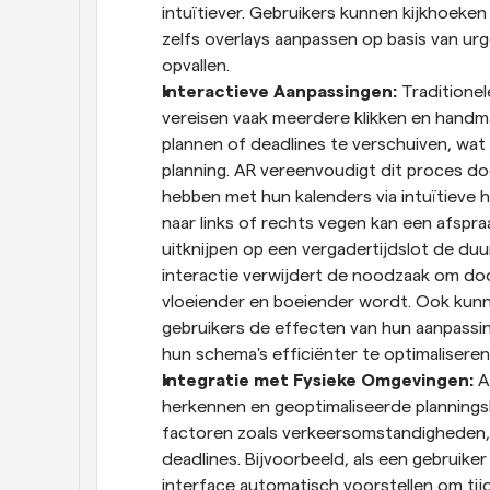
intuïtiever. Gebruikers kunnen kijkhoeken
zelfs overlays aanpassen op basis van urg
opvallen.
Interactieve Aanpassingen: 
Traditionel
vereisen vaak meerdere klikken en handm
plannen of deadlines te verschuiven, wat l
planning. AR vereenvoudigt dit proces door
hebben met hun kalenders via intuïtieve 
naar links of rechts vegen kan een afspraak
uitknijpen op een vergadertijdslot de du
interactie verwijdert de noodzaak om doo
vloeiender en boeiender wordt. Ook kunn
gebruikers de effecten van hun aanpassin
hun schema's efficiënter te optimaliseren
Integratie met Fysieke Omgevingen: 
A
herkennen en geoptimaliseerde planningsb
factoren zoals verkeersomstandigheden,
deadlines. Bijvoorbeeld, als een gebruik
interface automatisch voorstellen om tij