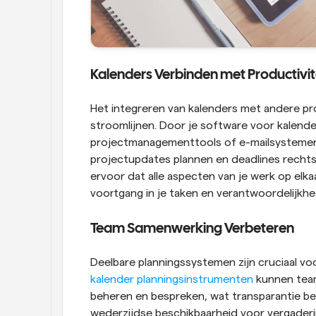
Kalenders Verbinden met Productivit
Het integreren van kalenders met andere prod
stroomlijnen. Door je software voor kalender
projectmanagementtools of e-mailsystemen, 
projectupdates plannen en deadlines rechtst
ervoor dat alle aspecten van je werk op elk
voortgang in je taken en verantwoordelijkh
Team Samenwerking Verbeteren
kalender planningsinstrumenten
 kunnen team
beheren en bespreken, wat transparantie be
wederzijdse beschikbaarheid voor vergadering