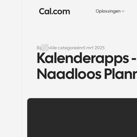
Oplossingen
Bij
Alle categorieën
5 mrt 2025
Kalenderapps -
Naadloos Plann