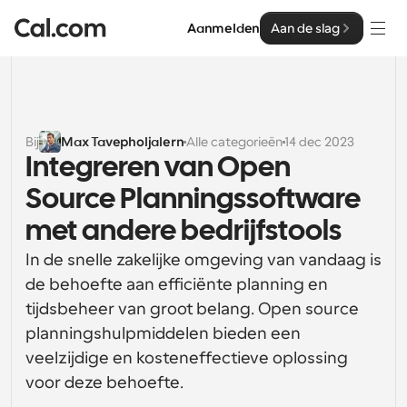
Aanmelden
Aan de slag
Oplossingen
Oplossingen
Bij
Max Tavepholjalern
Alle categorieën
14 dec 2023
Integreren van Open 
Op teamgrootte
Enterprise
Source Planningssoftware 
Voor individuen
Persoonlijke planning eenvoudig gemaakt
met andere bedrijfstools
Cal.ai
In de snelle zakelijke omgeving van vandaag is 
Voor Teams
Samenwerkingsplanning voor groepen
de behoefte aan efficiënte planning en 
Ontwikkelaar
tijdsbeheer van groot belang. Open source 
Voor organisaties
planningshulpmiddelen bieden een 
Ontwikkelaarsdocumentatie
Hulpbronnen
Grotere teamsplanning voor meer controle en 
Documentatie voor het Cal.com-platform
beveiliging
veelzijdige en kosteneffectieve oplossing 
Lettertype: Cal Sans UI & tekst
voor deze behoefte.
Prijzen
Voor ondernemingen
Ons eigen variabele lettertype voor 
API