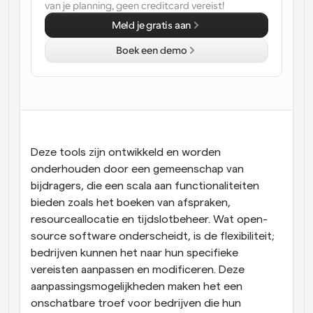
van je planning, geen creditcard vereist!
Workflow
Meld je gratis aan
Automatiseer planning en herinneringen
Boek een demo
Blog
Blijf op de hoogte van het laatste nieuws en updates
Supercharged planning met AI-gestuurde 
oproepen
Instant Vergaderingen
Ontmoet cliënten binnen enkele minuten
Deze tools zijn ontwikkeld en worden 
onderhouden door een gemeenschap van 
Dynamische Groep Links
bijdragers, die een scala aan functionaliteiten 
Boek naadloos vergaderingen met meerdere mensen
bieden zoals het boeken van afspraken, 
resourceallocatie en tijdslotbeheer. Wat open-
Webhooks
source software onderscheidt, is de flexibiliteit; 
Ontvang een melding wanneer er iets gebeurt
bedrijven kunnen het naar hun specifieke 
vereisten aanpassen en modificeren. Deze 
aanpassingsmogelijkheden maken het een 
onschatbare troef voor bedrijven die hun 