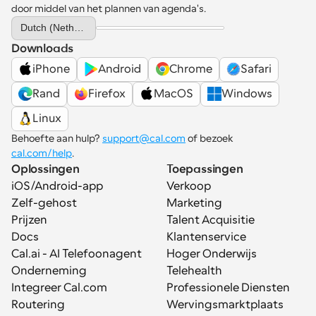
door middel van het plannen van agenda's.
Select Language
Dutch (Netherlands)
Downloads
iPhone
Android
Chrome
Safari
Rand
Firefox
MacOS
Windows
Linux
Behoefte aan hulp? 
support@cal.com
 of bezoek 
cal.com/help
.
Oplossingen
Toepassingen
iOS/Android-app
Verkoop
Zelf-gehost
Marketing
Prijzen
Talent Acquisitie
Docs
Klantenservice
Cal.ai - AI Telefoonagent
Hoger Onderwijs
Onderneming
Telehealth
Integreer Cal.com
Professionele Diensten
Routering
Wervingsmarktplaats