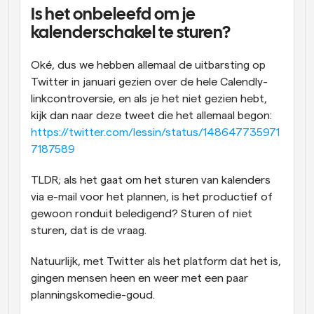
Is het onbeleefd om je 
Workflow
kalenderschakel te sturen?
Automatiseer planning en herinneringen
Oké, dus we hebben allemaal de uitbarsting op 
Blog
Twitter in januari gezien over de hele Calendly-
Blijf op de hoogte van het laatste nieuws en updates
Supercharged planning met AI-gestuurde 
linkcontroversie, en als je het niet gezien hebt, 
oproepen
kijk dan naar deze tweet die het allemaal begon: 
Instant Vergaderingen
https://twitter.com/lessin/status/148647735971
Ontmoet cliënten binnen enkele minuten
7187589
Dynamische Groep Links
TLDR; als het gaat om het sturen van kalenders 
Boek naadloos vergaderingen met meerdere mensen
via e-mail voor het plannen, is het productief of 
gewoon ronduit beledigend? Sturen of niet 
Webhooks
sturen, dat is de vraag.
Ontvang een melding wanneer er iets gebeurt
Natuurlijk, met Twitter als het platform dat het is, 
gingen mensen heen en weer met een paar 
planningskomedie-goud.