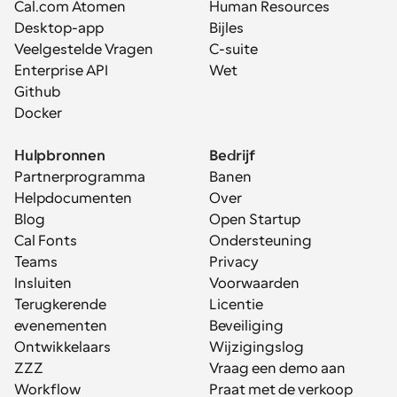
Cal.com Atomen
Human Resources
Desktop-app
Bijles
Veelgestelde Vragen
C-suite
Enterprise API
Wet
Github
Docker
Hulpbronnen
Bedrijf
Partnerprogramma
Banen
Helpdocumenten
Over
Blog
Open Startup
Cal Fonts
Ondersteuning
Teams
Privacy
Insluiten
Voorwaarden
Terugkerende 
Licentie
evenementen
Beveiliging
Ontwikkelaars
Wijzigingslog
ZZZ
Vraag een demo aan
Workflow
Praat met de verkoop