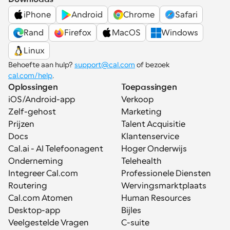
iPhone
Android
Chrome
Safari
Rand
Firefox
MacOS
Windows
Linux
Behoefte aan hulp? 
support@cal.com
 of bezoek 
cal.com/help
.
Oplossingen
Toepassingen
iOS/Android-app
Verkoop
Zelf-gehost
Marketing
Prijzen
Talent Acquisitie
Docs
Klantenservice
Cal.ai - AI Telefoonagent
Hoger Onderwijs
Onderneming
Telehealth
Integreer Cal.com
Professionele Diensten
Routering
Wervingsmarktplaats
Cal.com Atomen
Human Resources
Desktop-app
Bijles
Veelgestelde Vragen
C-suite