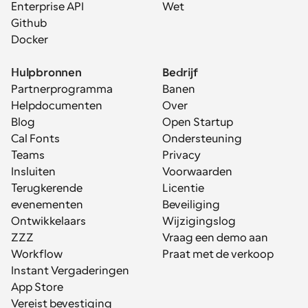
Enterprise API
Wet
Github
Docker
Hulpbronnen
Bedrijf
Partnerprogramma
Banen
Helpdocumenten
Over
Blog
Open Startup
Cal Fonts
Ondersteuning
Teams
Privacy
Insluiten
Voorwaarden
Terugkerende 
Licentie
evenementen
Beveiliging
Ontwikkelaars
Wijzigingslog
ZZZ
Vraag een demo aan
Workflow
Praat met de verkoop
Instant Vergaderingen
App Store
Vereist bevestiging