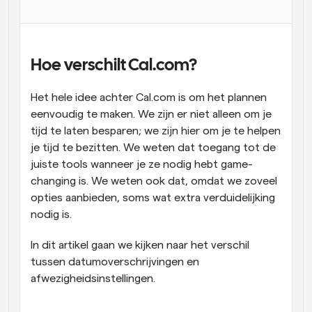
Workflow
Automatiseer planning en herinneringen
Hoe verschilt Cal.com?
Blog
Blijf op de hoogte van het laatste nieuws en updates
Supercharged planning met AI-gestuurde 
Het hele idee achter Cal.com is om het plannen 
oproepen
eenvoudig te maken. We zijn er niet alleen om je 
Instant Vergaderingen
tijd te laten besparen; we zijn hier om je te helpen 
Ontmoet cliënten binnen enkele minuten
je tijd te bezitten. We weten dat toegang tot de 
juiste tools wanneer je ze nodig hebt game-
Dynamische Groep Links
changing is. We weten ook dat, omdat we zoveel 
Boek naadloos vergaderingen met meerdere mensen
opties aanbieden, soms wat extra verduidelijking 
nodig is.
Webhooks
Ontvang een melding wanneer er iets gebeurt
In dit artikel gaan we kijken naar het verschil 
tussen datumoverschrijvingen en 
afwezigheidsinstellingen.